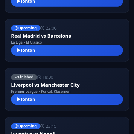
Tonton
22:00
Upcoming
Real Madrid vs Barcelona
La Liga • El Clásico
Tonton
18:30
Finished
Liverpool vs Manchester City
Premier League • Puncak Klasemen
Tonton
23:15
Upcoming