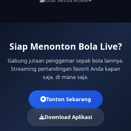
Lihat Semua Artikel
Siap Menonton Bola Live?
Gabung jutaan penggemar sepak bola lainnya.
Streaming pertandingan favorit Anda kapan
saja, di mana saja.
Tonton Sekarang
Download Aplikasi