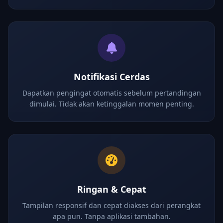
Notifikasi Cerdas
Dapatkan pengingat otomatis sebelum pertandingan
dimulai. Tidak akan ketinggalan momen penting.
Ringan & Cepat
Tampilan responsif dan cepat diakses dari perangkat
apa pun. Tanpa aplikasi tambahan.