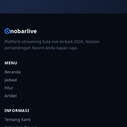
nobarlive
Platform streaming bola live terbaik 2026. Nonton
pertandingan favorit Anda kapan saja.
MENU
Beranda
Jadwal
Fitur
Artikel
INFORMASI
Tentang Kami