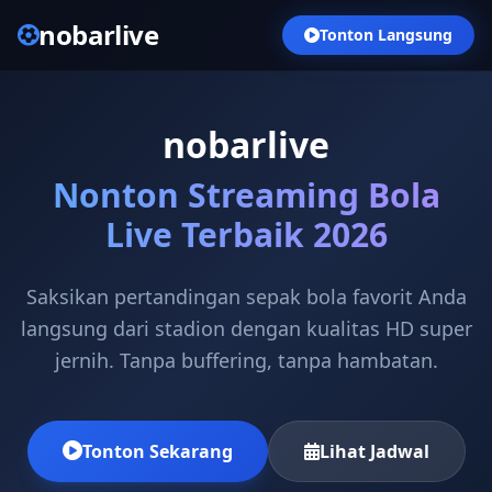
nobarlive
Tonton Langsung
nobarlive
Nonton Streaming Bola
Live Terbaik 2026
Saksikan pertandingan sepak bola favorit Anda
langsung dari stadion dengan kualitas HD super
jernih. Tanpa buffering, tanpa hambatan.
Tonton Sekarang
Lihat Jadwal