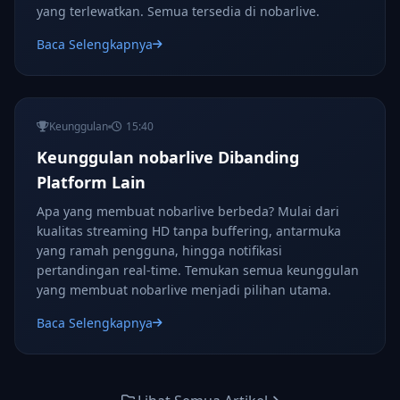
yang terlewatkan. Semua tersedia di nobarlive.
Baca Selengkapnya
Keunggulan
15:40
Keunggulan nobarlive Dibanding
Platform Lain
Apa yang membuat nobarlive berbeda? Mulai dari
kualitas streaming HD tanpa buffering, antarmuka
yang ramah pengguna, hingga notifikasi
pertandingan real-time. Temukan semua keunggulan
yang membuat nobarlive menjadi pilihan utama.
Baca Selengkapnya