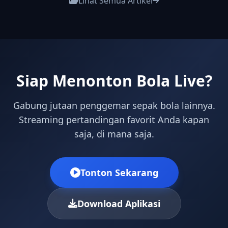
Lihat Semua Artikel
Siap Menonton Bola Live?
Gabung jutaan penggemar sepak bola lainnya.
Streaming pertandingan favorit Anda kapan
saja, di mana saja.
Tonton Sekarang
Download Aplikasi