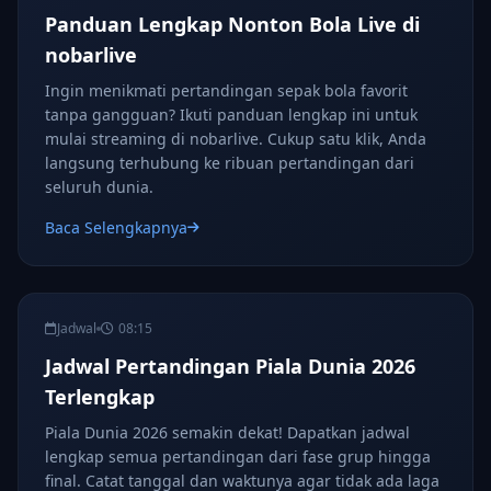
Panduan Lengkap Nonton Bola Live di
nobarlive
Ingin menikmati pertandingan sepak bola favorit
tanpa gangguan? Ikuti panduan lengkap ini untuk
mulai streaming di nobarlive. Cukup satu klik, Anda
langsung terhubung ke ribuan pertandingan dari
seluruh dunia.
Baca Selengkapnya
Jadwal
08:15
Jadwal Pertandingan Piala Dunia 2026
Terlengkap
Piala Dunia 2026 semakin dekat! Dapatkan jadwal
lengkap semua pertandingan dari fase grup hingga
final. Catat tanggal dan waktunya agar tidak ada laga