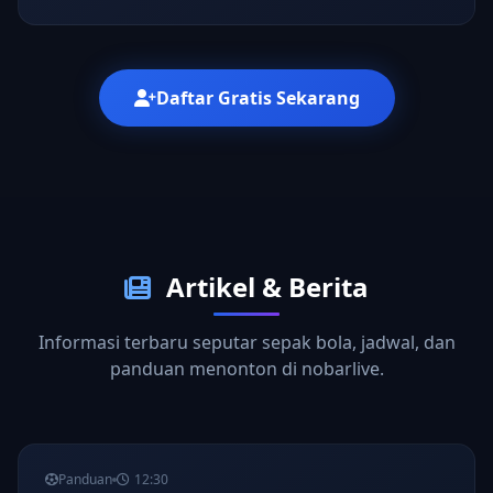
Daftar Gratis Sekarang
Artikel & Berita
Informasi terbaru seputar sepak bola, jadwal, dan
panduan menonton di nobarlive.
Panduan
12:30