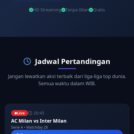
HD Streaming
Tanpa Iklan
Gratis
Jadwal Pertandingan
Jangan lewatkan aksi terbaik dari liga-liga top dunia.
Semua waktu dalam WIB.
20:45
Live
AC Milan vs Inter Milan
Serie A • Matchday 28