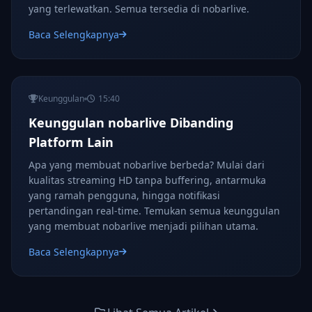
yang terlewatkan. Semua tersedia di nobarlive.
Baca Selengkapnya
Keunggulan
15:40
Keunggulan nobarlive Dibanding
Platform Lain
Apa yang membuat nobarlive berbeda? Mulai dari
kualitas streaming HD tanpa buffering, antarmuka
yang ramah pengguna, hingga notifikasi
pertandingan real-time. Temukan semua keunggulan
yang membuat nobarlive menjadi pilihan utama.
Baca Selengkapnya