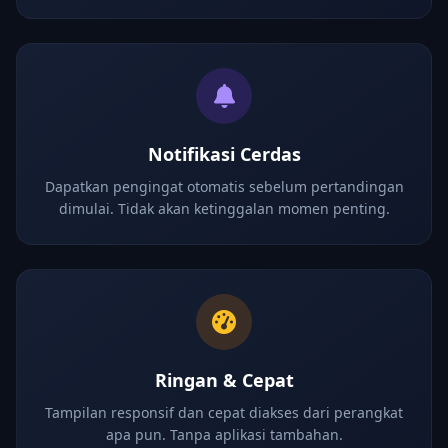
Notifikasi Cerdas
Dapatkan pengingat otomatis sebelum pertandingan
dimulai. Tidak akan ketinggalan momen penting.
Ringan & Cepat
Tampilan responsif dan cepat diakses dari perangkat
apa pun. Tanpa aplikasi tambahan.