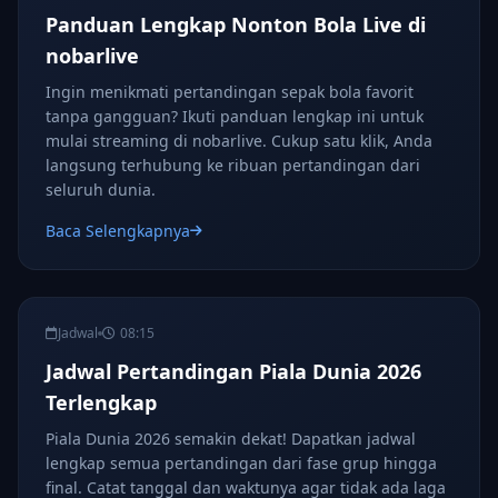
Panduan Lengkap Nonton Bola Live di
nobarlive
Ingin menikmati pertandingan sepak bola favorit
tanpa gangguan? Ikuti panduan lengkap ini untuk
mulai streaming di nobarlive. Cukup satu klik, Anda
langsung terhubung ke ribuan pertandingan dari
seluruh dunia.
Baca Selengkapnya
Jadwal
08:15
Jadwal Pertandingan Piala Dunia 2026
Terlengkap
Piala Dunia 2026 semakin dekat! Dapatkan jadwal
lengkap semua pertandingan dari fase grup hingga
final. Catat tanggal dan waktunya agar tidak ada laga