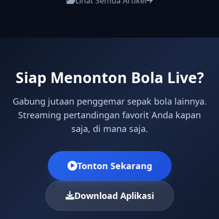
Lihat Semua Artikel
Siap Menonton Bola Live?
Gabung jutaan penggemar sepak bola lainnya.
Streaming pertandingan favorit Anda kapan
saja, di mana saja.
Tonton Sekarang
Download Aplikasi