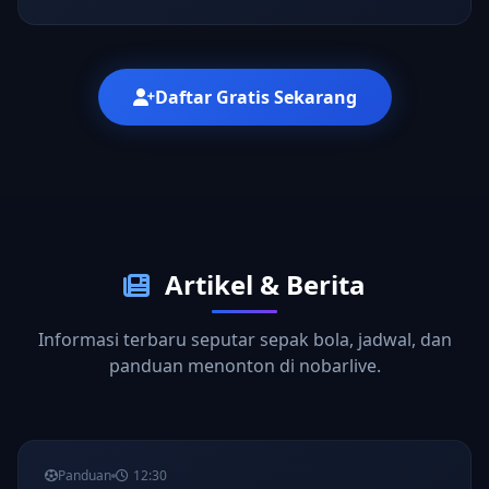
Daftar Gratis Sekarang
Artikel & Berita
Informasi terbaru seputar sepak bola, jadwal, dan
panduan menonton di nobarlive.
Panduan
12:30