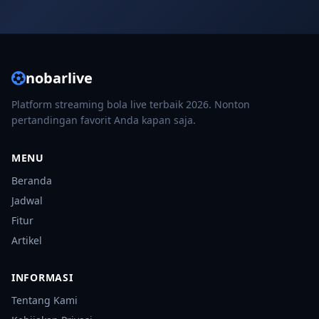
nobarlive
Platform streaming bola live terbaik 2026. Nonton
pertandingan favorit Anda kapan saja.
MENU
Beranda
Jadwal
Fitur
Artikel
INFORMASI
Tentang Kami