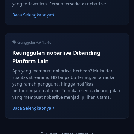
yang terlewatkan. Semua tersedia di nobarlive.
Baca Selengkapnya
Keunggulan
15:40
Keunggulan nobarlive Dibanding
Platform Lain
Apa yang membuat nobarlive berbeda? Mulai dari
kualitas streaming HD tanpa buffering, antarmuka
yang ramah pengguna, hingga notifikasi
pertandingan real-time. Temukan semua keunggulan
yang membuat nobarlive menjadi pilihan utama.
Baca Selengkapnya