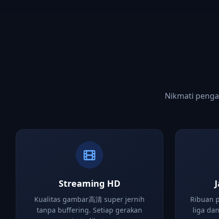
Nikmati penga
Streaming HD
Kualitas gambar高清 super jernih
Ribuan p
tanpa buffering. Setiap gerakan
liga da