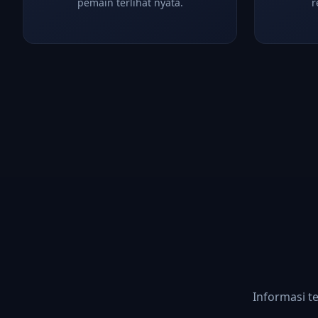
pemain terlihat nyata.
r
Informasi t