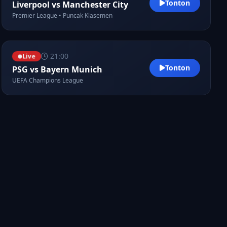
Tonton
Liverpool vs Manchester City
Premier League • Puncak Klasemen
21:00
Live
Tonton
PSG vs Bayern Munich
UEFA Champions League