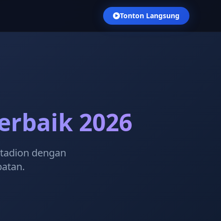
Tonton Langsung
erbaik 2026
stadion dengan
batan.