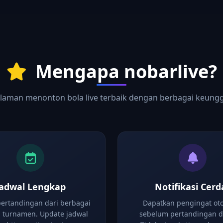
Mengapa nobarlive?
laman menonton bola live terbaik dengan berbagai keunggu
Jadwal Lengkap
Notifikasi Cerd
ertandingan dari berbagai
Dapatkan pengingat ot
n turnamen. Update jadwal
sebelum pertandingan d