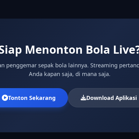
Siap Menonton Bola Live
n penggemar sepak bola lainnya. Streaming pertand
Anda kapan saja, di mana saja.
Tonton Sekarang
Download Aplikasi