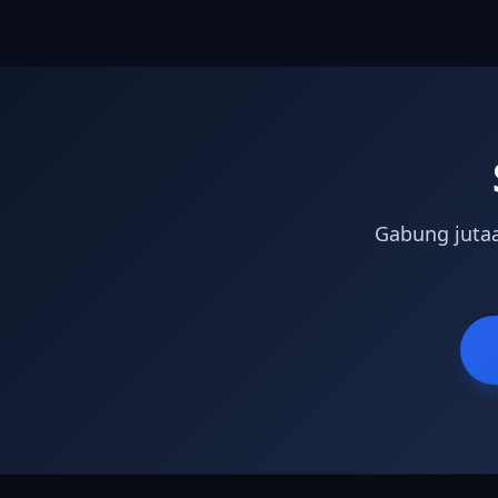
Gabung jutaa