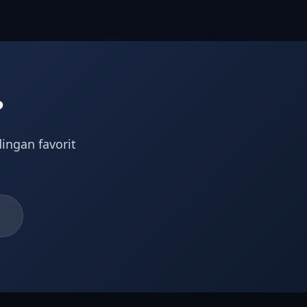
?
ingan favorit