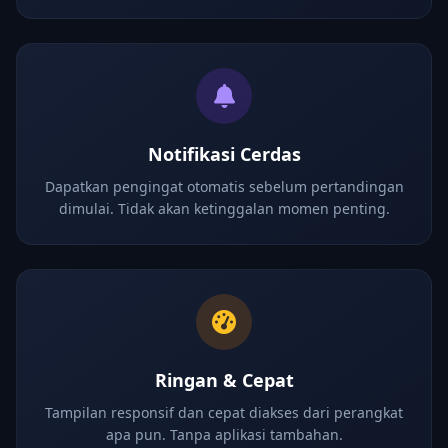
Notifikasi Cerdas
Dapatkan pengingat otomatis sebelum pertandingan
dimulai. Tidak akan ketinggalan momen penting.
Ringan & Cepat
Tampilan responsif dan cepat diakses dari perangkat
apa pun. Tanpa aplikasi tambahan.