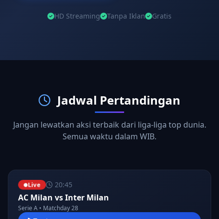
HD Streaming
Tanpa Iklan
Gratis
Jadwal Pertandingan
Jangan lewatkan aksi terbaik dari liga-liga top dunia.
Semua waktu dalam WIB.
20:45
Live
AC Milan vs Inter Milan
Serie A • Matchday 28