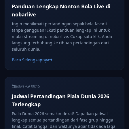
Panduan Lengkap Nonton Bola Live di
nobarlive
Ingin menikmati pertandingan sepak bola favorit
tanpa gangguan? Ikuti panduan lengkap ini untuk
mulai streaming di nobarlive. Cukup satu klik, Anda
langsung terhubung ke ribuan pertandingan dari
seluruh dunia.
Baca Selengkapnya
Jadwal
08:15
Jadwal Pertandingan Piala Dunia 2026
Terlengkap
Piala Dunia 2026 semakin dekat! Dapatkan jadwal
lengkap semua pertandingan dari fase grup hingga
final. Catat tanggal dan waktunya agar tidak ada laga