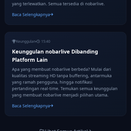
yang terlewatkan. Semua tersedia di nobarlive.
Baca Selengkapnya
Keunggulan
15:40
Keunggulan nobarlive Dibanding
Platform Lain
Apa yang membuat nobarlive berbeda? Mulai dari
kualitas streaming HD tanpa buffering, antarmuka
yang ramah pengguna, hingga notifikasi
pertandingan real-time. Temukan semua keunggulan
yang membuat nobarlive menjadi pilihan utama.
Baca Selengkapnya