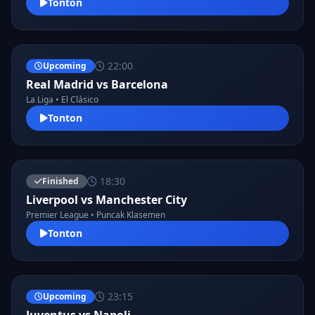
Tonton
22:00
Upcoming
Real Madrid vs Barcelona
La Liga • El Clásico
Tonton
18:30
Finished
Liverpool vs Manchester City
Premier League • Puncak Klasemen
Tonton
23:15
Upcoming