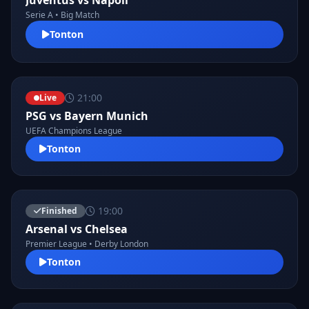
Juventus vs Napoli
Serie A • Big Match
Tonton
21:00
Live
PSG vs Bayern Munich
UEFA Champions League
Tonton
19:00
Finished
Arsenal vs Chelsea
Premier League • Derby London
Tonton