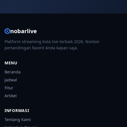
nobarlive
Platform streaming bola live terbaik 2026. Nonton
pertandingan favorit Anda kapan saja.
MENU
Beranda
Jadwal
Fitur
Artikel
INFORMASI
Tentang Kami