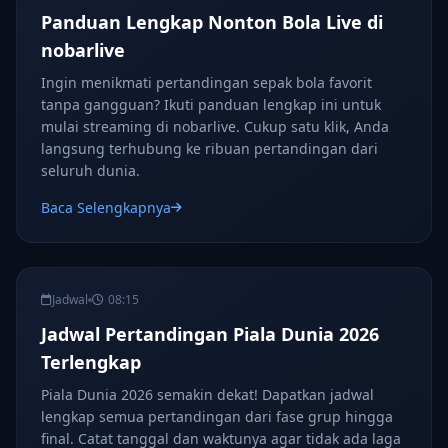
Panduan Lengkap Nonton Bola Live di
nobarlive
Ingin menikmati pertandingan sepak bola favorit
tanpa gangguan? Ikuti panduan lengkap ini untuk
mulai streaming di nobarlive. Cukup satu klik, Anda
langsung terhubung ke ribuan pertandingan dari
seluruh dunia.
Baca Selengkapnya
Jadwal
08:15
Jadwal Pertandingan Piala Dunia 2026
Terlengkap
Piala Dunia 2026 semakin dekat! Dapatkan jadwal
lengkap semua pertandingan dari fase grup hingga
final. Catat tanggal dan waktunya agar tidak ada laga