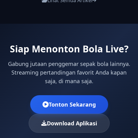
Lihat Semua Artikel
Siap Menonton Bola Live?
Gabung jutaan penggemar sepak bola lainnya.
Streaming pertandingan favorit Anda kapan
saja, di mana saja.
Tonton Sekarang
Download Aplikasi