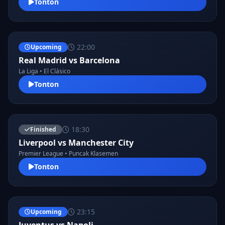
Tonton
22:00
Upcoming
Real Madrid vs Barcelona
La Liga • El Clásico
Tonton
18:30
Finished
Liverpool vs Manchester City
Premier League • Puncak Klasemen
Tonton
23:15
Upcoming