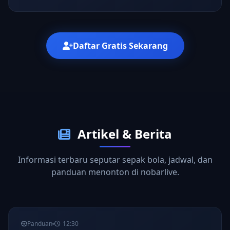
Daftar Gratis Sekarang
Artikel & Berita
Informasi terbaru seputar sepak bola, jadwal, dan
panduan menonton di nobarlive.
Panduan
12:30