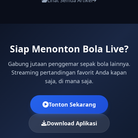
Lihat Semua Artikel
Siap Menonton Bola Live?
Gabung jutaan penggemar sepak bola lainnya.
Streaming pertandingan favorit Anda kapan
saja, di mana saja.
Tonton Sekarang
Download Aplikasi