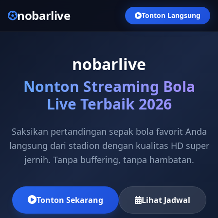
nobarlive
Tonton Langsung
nobarlive
Nonton Streaming Bola
Live Terbaik 2026
Saksikan pertandingan sepak bola favorit Anda
langsung dari stadion dengan kualitas HD super
jernih. Tanpa buffering, tanpa hambatan.
Tonton Sekarang
Lihat Jadwal