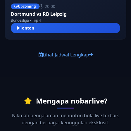
20:00
Upcoming
Dortmund vs RB Leipzig
Bundesliga • Top 4
Tonton
Lihat Jadwal Lengkap
Mengapa nobarlive?
Nikmati pengalaman menonton bola live terbaik
dengan berbagai keunggulan eksklusif.