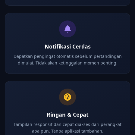
Notifikasi Cerdas
Dapatkan pengingat otomatis sebelum pertandingan
dimulai. Tidak akan ketinggalan momen penting.
Ringan & Cepat
Tampilan responsif dan cepat diakses dari perangkat
apa pun. Tanpa aplikasi tambahan.