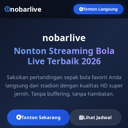
nobarlive
Tonton Langsung
nobarlive
Nonton Streaming Bola
Live Terbaik 2026
Saksikan pertandingan sepak bola favorit Anda
langsung dari stadion dengan kualitas HD super
jernih. Tanpa buffering, tanpa hambatan.
Tonton Sekarang
Lihat Jadwal