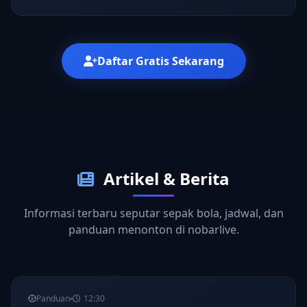
Daftar Gratis Sekarang
Artikel & Berita
Informasi terbaru seputar sepak bola, jadwal, dan
panduan menonton di nobarlive.
Panduan
12:30