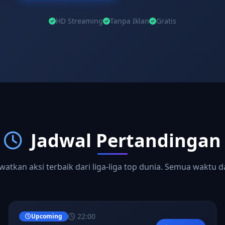
HD Streaming
Tanpa Iklan
Gratis
Jadwal Pertandingan
watkan aksi terbaik dari liga-liga top dunia. Semua waktu 
22:00
Upcoming