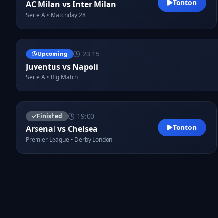
Tonton
AC Milan vs Inter Milan
Serie A • Matchday 28
23:15
Upcoming
Juventus vs Napoli
Serie A • Big Match
19:00
Finished
Tonton
Arsenal vs Chelsea
Premier League • Derby London