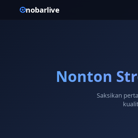
nobarlive
Nonton Str
Saksikan pert
kuali