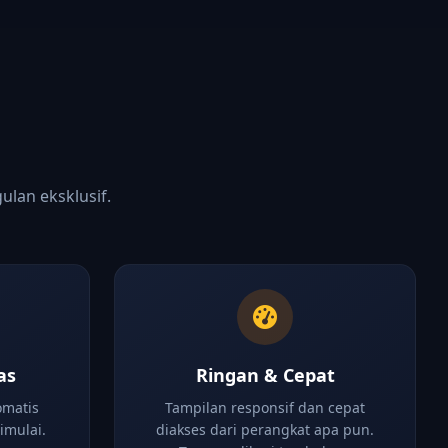
lan eksklusif.
as
Ringan & Cepat
omatis
Tampilan responsif dan cepat
imulai.
diakses dari perangkat apa pun.