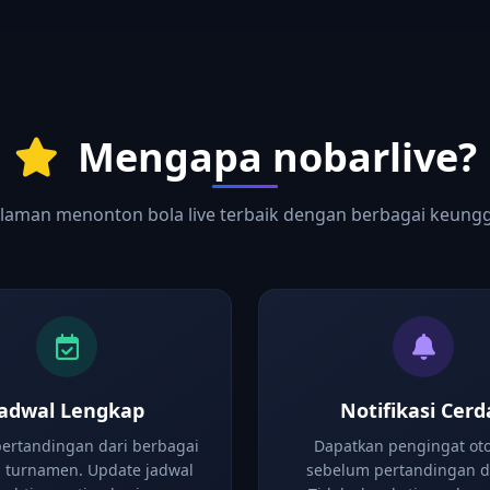
Mengapa nobarlive?
laman menonton bola live terbaik dengan berbagai keunggu
Jadwal Lengkap
Notifikasi Cerd
ertandingan dari berbagai
Dapatkan pengingat ot
n turnamen. Update jadwal
sebelum pertandingan d