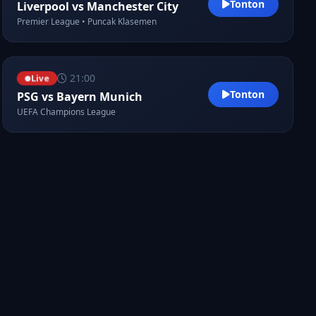
Tonton
Liverpool vs Manchester City
Premier League • Puncak Klasemen
21:00
Live
Tonton
PSG vs Bayern Munich
UEFA Champions League