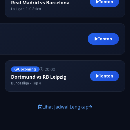
Tonton
Real Madrid vs Barcelona
La Liga • El Clásico
Tonton
20:00
Upcoming
Tonton
Dortmund vs RB Leipzig
Bundesliga • Top 4
Lihat Jadwal Lengkap