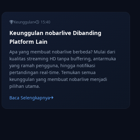
Keunggulan
15:40
Keunggulan nobarlive Dibanding
Platform Lain
Apa yang membuat nobarlive berbeda? Mulai dari
kualitas streaming HD tanpa buffering, antarmuka
yang ramah pengguna, hingga notifikasi
pertandingan real-time. Temukan semua
keunggulan yang membuat nobarlive menjadi
pilihan utama.
Baca Selengkapnya