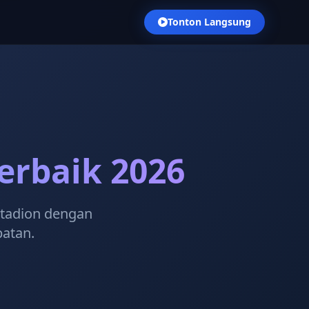
Tonton Langsung
erbaik 2026
stadion dengan
batan.