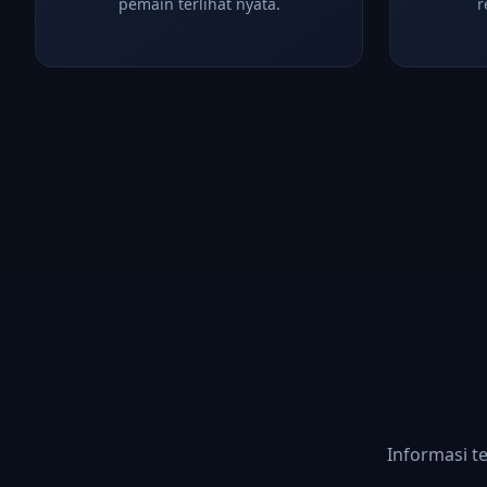
pemain terlihat nyata.
r
Informasi t