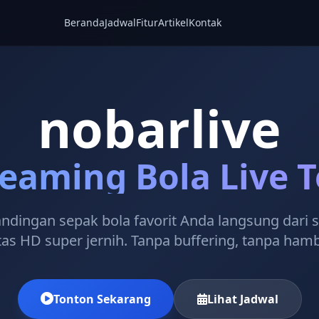
Beranda
Jadwal
Fitur
Artikel
Kontak
nobarlive
eaming Bola Live T
andingan sepak bola favorit Anda langsung dari 
tas HD super jernih. Tanpa buffering, tanpa ham
Tonton Sekarang
Lihat Jadwal