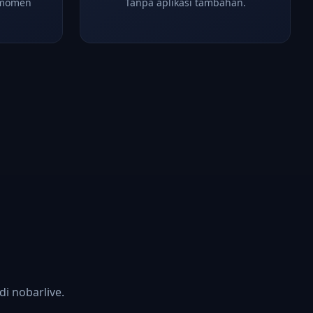
 momen
Tanpa aplikasi tambahan.
i nobarlive.