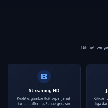
Nikmati penga
Streaming HD
Kualitas gambar高清 super jernih
Ribuan p
tanpa buffering. Setiap gerakan
liga da