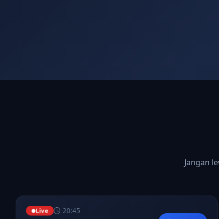
Jangan le
20:45
Live