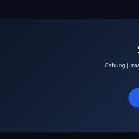
Gabung jutaa