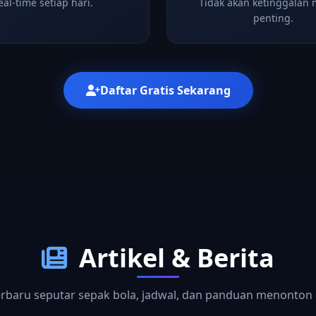
eal-time setiap hari.
Tidak akan ketinggalan
penting.
Daftar Gratis Sekarang
Artikel & Berita
erbaru seputar sepak bola, jadwal, dan panduan menonton d