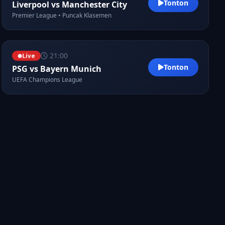
Tonton
Liverpool vs Manchester City
Premier League • Puncak Klasemen
21:00
Live
Tonton
PSG vs Bayern Munich
UEFA Champions League