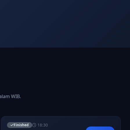
dalam WIB.
18:30
Finished