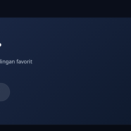
?
ingan favorit