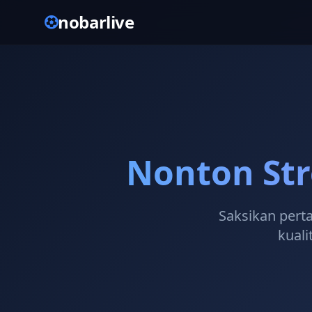
nobarlive
Nonton Str
Saksikan pert
kuali