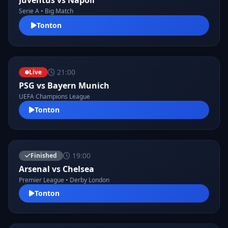
Juventus vs Napoli
Serie A • Big Match
Tonton
21:00
Live
PSG vs Bayern Munich
UEFA Champions League
Tonton
19:00
Finished
Arsenal vs Chelsea
Premier League • Derby London
Tonton