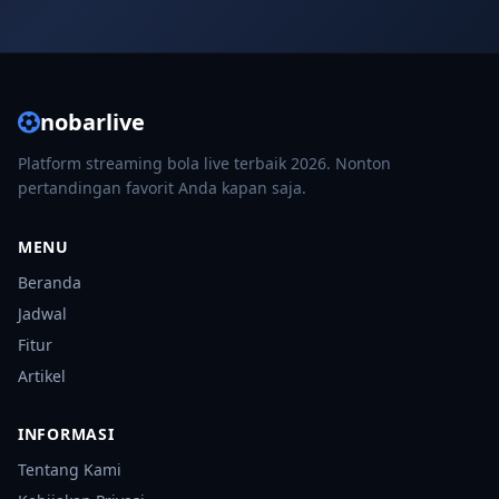
nobarlive
Platform streaming bola live terbaik 2026. Nonton
pertandingan favorit Anda kapan saja.
MENU
Beranda
Jadwal
Fitur
Artikel
INFORMASI
Tentang Kami