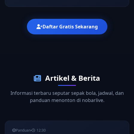
Daftar Gratis Sekarang
Artikel & Berita
Informasi terbaru seputar sepak bola, jadwal, dan
panduan menonton di nobarlive.
Panduan
12:30