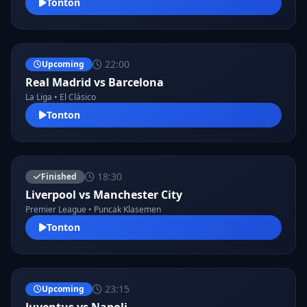
Tonton
22:00
Upcoming
Real Madrid vs Barcelona
La Liga • El Clásico
Tonton
18:30
Finished
Liverpool vs Manchester City
Premier League • Puncak Klasemen
Tonton
23:15
Upcoming