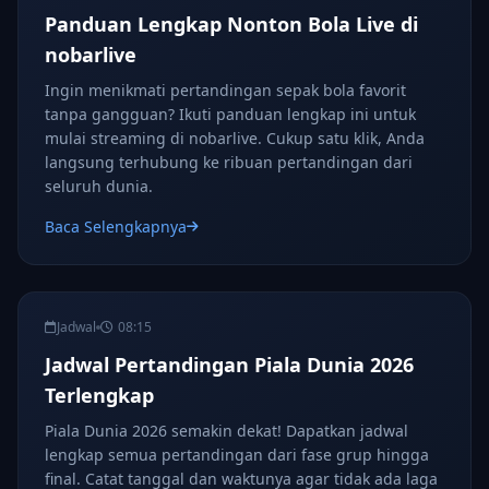
Panduan Lengkap Nonton Bola Live di
nobarlive
Ingin menikmati pertandingan sepak bola favorit
tanpa gangguan? Ikuti panduan lengkap ini untuk
mulai streaming di nobarlive. Cukup satu klik, Anda
langsung terhubung ke ribuan pertandingan dari
seluruh dunia.
Baca Selengkapnya
Jadwal
08:15
Jadwal Pertandingan Piala Dunia 2026
Terlengkap
Piala Dunia 2026 semakin dekat! Dapatkan jadwal
lengkap semua pertandingan dari fase grup hingga
final. Catat tanggal dan waktunya agar tidak ada laga