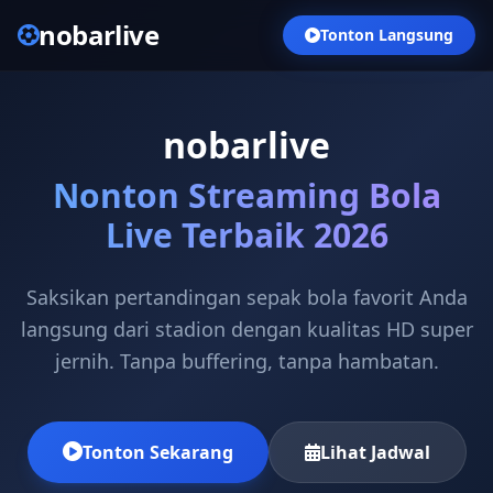
nobarlive
Tonton Langsung
nobarlive
Nonton Streaming Bola
Live Terbaik 2026
Saksikan pertandingan sepak bola favorit Anda
langsung dari stadion dengan kualitas HD super
jernih. Tanpa buffering, tanpa hambatan.
Tonton Sekarang
Lihat Jadwal