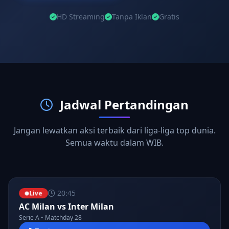
HD Streaming
Tanpa Iklan
Gratis
Jadwal Pertandingan
Jangan lewatkan aksi terbaik dari liga-liga top dunia.
Semua waktu dalam WIB.
20:45
Live
AC Milan vs Inter Milan
Serie A • Matchday 28