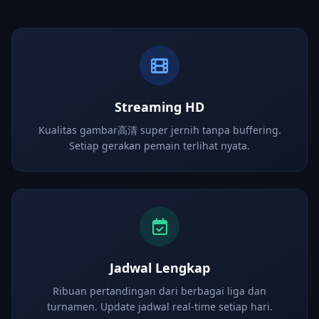
Streaming HD
Kualitas gambar高清 super jernih tanpa buffering.
Setiap gerakan pemain terlihat nyata.
Jadwal Lengkap
Ribuan pertandingan dari berbagai liga dan
turnamen. Update jadwal real-time setiap hari.