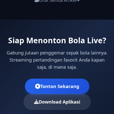
Lihat Semua Artikel
Siap Menonton Bola Live?
Gabung jutaan penggemar sepak bola lainnya.
Streaming pertandingan favorit Anda kapan
saja, di mana saja.
Tonton Sekarang
Download Aplikasi