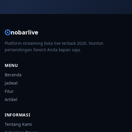
nobarlive
Platform streaming bola live terbaik 2026. Nonton
pertandingan favorit Anda kapan saja.
MENU
Beranda
Jadwal
Fitur
Artikel
INFORMASI
Tentang Kami