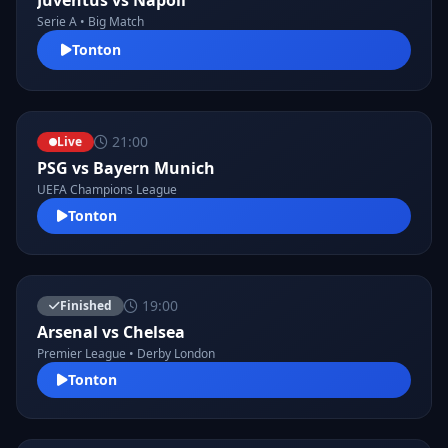
Juventus vs Napoli
Serie A • Big Match
Tonton
21:00
Live
PSG vs Bayern Munich
UEFA Champions League
Tonton
19:00
Finished
Arsenal vs Chelsea
Premier League • Derby London
Tonton