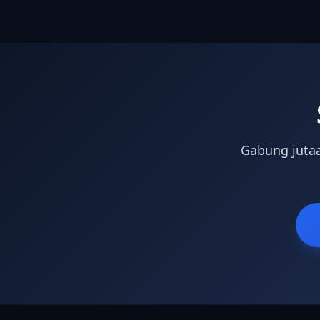
Gabung jutaa