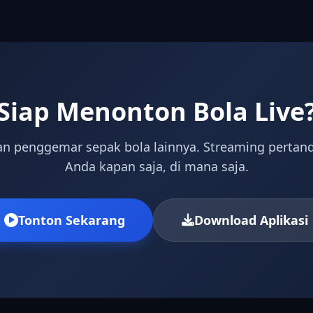
Siap Menonton Bola Live
n penggemar sepak bola lainnya. Streaming pertand
Anda kapan saja, di mana saja.
Tonton Sekarang
Download Aplikasi