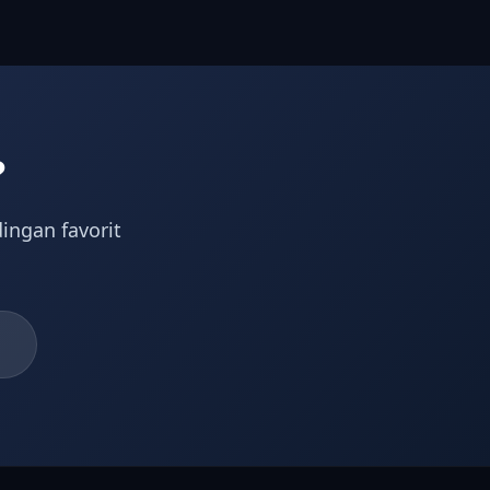
?
ingan favorit