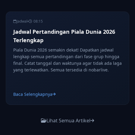
Jadwal
08:15
Jadwal Pertandingan Piala Dunia 2026
Terlengkap
Piala Dunia 2026 semakin dekat! Dapatkan jadwal
lengkap semua pertandingan dari fase grup hingga
final. Catat tanggal dan waktunya agar tidak ada laga
yang terlewatkan. Semua tersedia di nobarlive.
Baca Selengkapnya
Lihat Semua Artikel