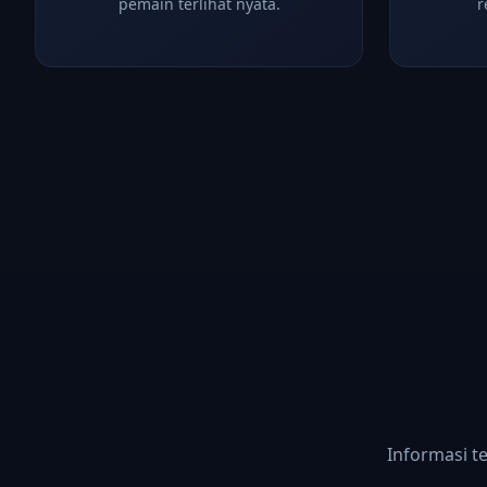
pemain terlihat nyata.
r
Informasi t