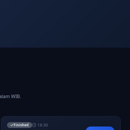
dalam WIB.
18:30
Finished