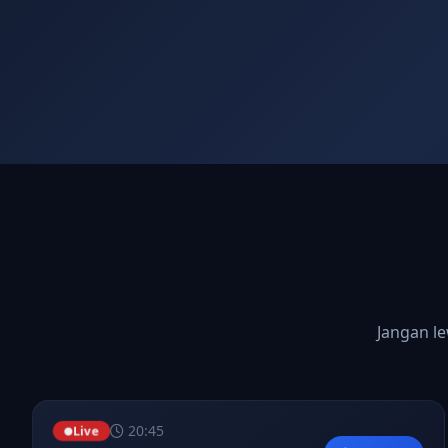
Jangan le
20:45
Live