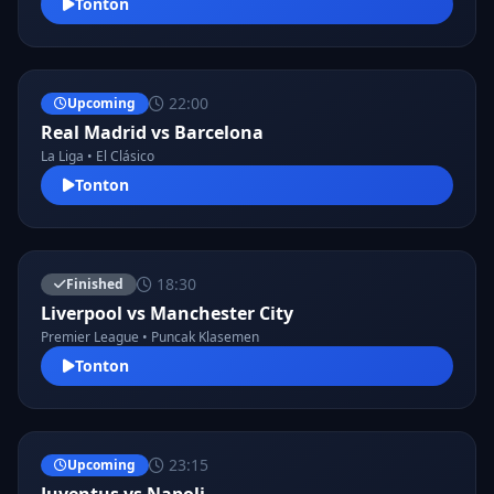
Tonton
22:00
Upcoming
Real Madrid vs Barcelona
La Liga • El Clásico
Tonton
18:30
Finished
Liverpool vs Manchester City
Premier League • Puncak Klasemen
Tonton
23:15
Upcoming