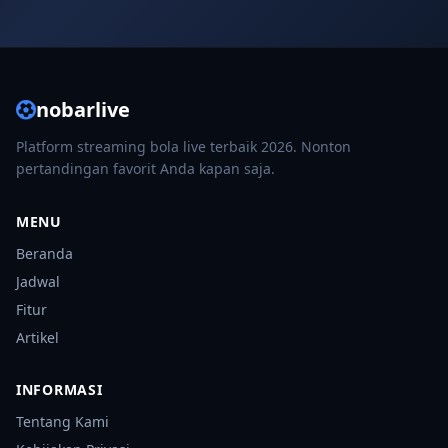
nobarlive
Platform streaming bola live terbaik 2026. Nonton
pertandingan favorit Anda kapan saja.
MENU
Beranda
Jadwal
Fitur
Artikel
INFORMASI
Tentang Kami