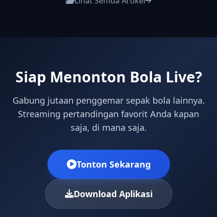
Lihat Semua Artikel
Siap Menonton Bola Live?
Gabung jutaan penggemar sepak bola lainnya.
Streaming pertandingan favorit Anda kapan
saja, di mana saja.
Tonton Sekarang
Download Aplikasi