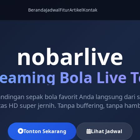
Beranda
Jadwal
Fitur
Artikel
Kontak
nobarlive
eaming Bola Live T
andingan sepak bola favorit Anda langsung dari 
tas HD super jernih. Tanpa buffering, tanpa ham
Tonton Sekarang
Lihat Jadwal