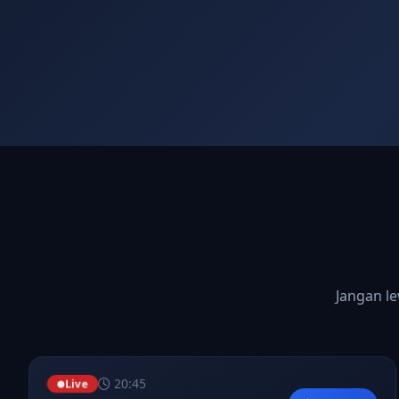
Jangan le
20:45
Live