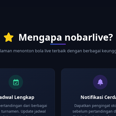
Mengapa nobarlive?
laman menonton bola live terbaik dengan berbagai keunggu
Jadwal Lengkap
Notifikasi Cerd
ertandingan dari berbagai
Dapatkan pengingat ot
n turnamen. Update jadwal
sebelum pertandingan d