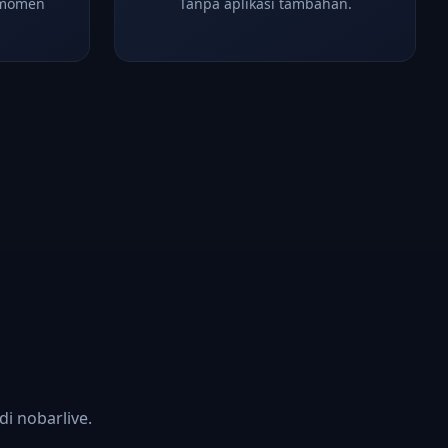
 momen
Tanpa aplikasi tambahan.
i nobarlive.