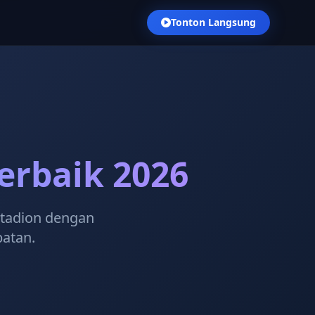
Tonton Langsung
erbaik 2026
stadion dengan
batan.