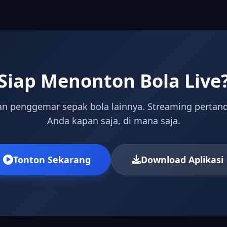
Siap Menonton Bola Live
n penggemar sepak bola lainnya. Streaming pertand
Anda kapan saja, di mana saja.
Tonton Sekarang
Download Aplikasi