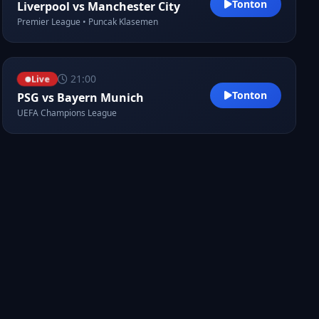
Tonton
Liverpool vs Manchester City
Premier League • Puncak Klasemen
21:00
Live
Tonton
PSG vs Bayern Munich
UEFA Champions League