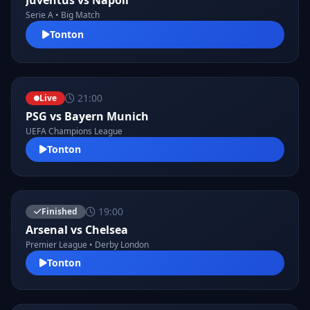
Juventus vs Napoli
Serie A • Big Match
Tonton
21:00
Live
PSG vs Bayern Munich
UEFA Champions League
Tonton
19:00
Finished
Arsenal vs Chelsea
Premier League • Derby London
Tonton