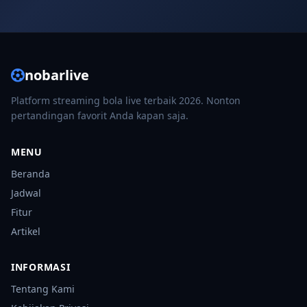
nobarlive
Platform streaming bola live terbaik 2026. Nonton
pertandingan favorit Anda kapan saja.
MENU
Beranda
Jadwal
Fitur
Artikel
INFORMASI
Tentang Kami