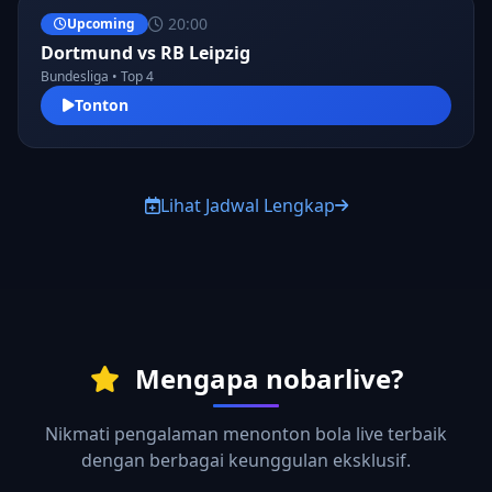
20:00
Upcoming
Dortmund vs RB Leipzig
Bundesliga • Top 4
Tonton
Lihat Jadwal Lengkap
Mengapa nobarlive?
Nikmati pengalaman menonton bola live terbaik
dengan berbagai keunggulan eksklusif.