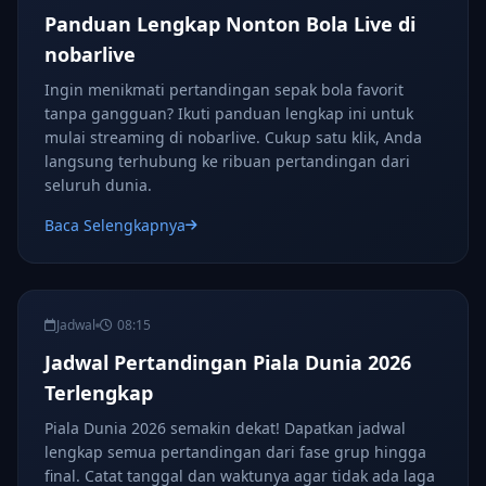
Panduan Lengkap Nonton Bola Live di
nobarlive
Ingin menikmati pertandingan sepak bola favorit
tanpa gangguan? Ikuti panduan lengkap ini untuk
mulai streaming di nobarlive. Cukup satu klik, Anda
langsung terhubung ke ribuan pertandingan dari
seluruh dunia.
Baca Selengkapnya
Jadwal
08:15
Jadwal Pertandingan Piala Dunia 2026
Terlengkap
Piala Dunia 2026 semakin dekat! Dapatkan jadwal
lengkap semua pertandingan dari fase grup hingga
final. Catat tanggal dan waktunya agar tidak ada laga