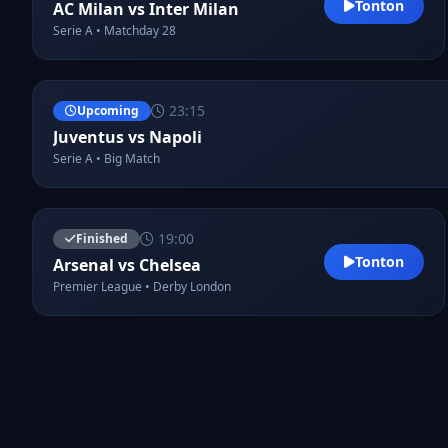
Tonton
AC Milan vs Inter Milan
Serie A • Matchday 28
23:15
Upcoming
Juventus vs Napoli
Serie A • Big Match
19:00
Finished
Tonton
Arsenal vs Chelsea
Premier League • Derby London