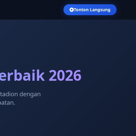
Tonton Langsung
erbaik 2026
stadion dengan
batan.