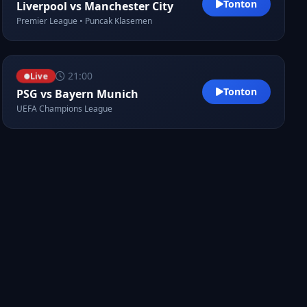
Tonton
Liverpool vs Manchester City
Premier League • Puncak Klasemen
21:00
Live
Tonton
PSG vs Bayern Munich
UEFA Champions League