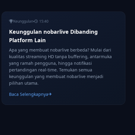
Keunggulan
15:40
Keunggulan nobarlive Dibanding
Platform Lain
Apa yang membuat nobarlive berbeda? Mulai dari
kualitas streaming HD tanpa buffering, antarmuka
yang ramah pengguna, hingga notifikasi
pertandingan real-time. Temukan semua
keunggulan yang membuat nobarlive menjadi
pilihan utama.
Baca Selengkapnya