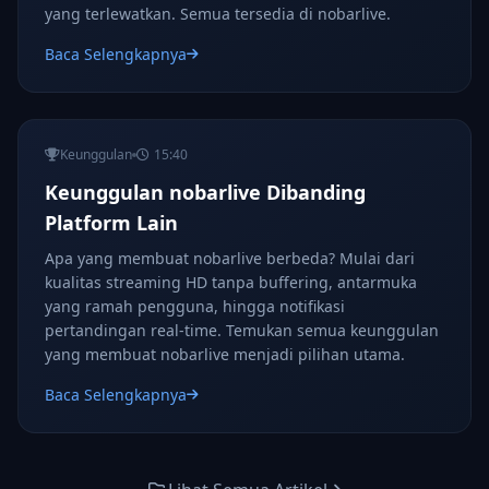
yang terlewatkan. Semua tersedia di nobarlive.
Baca Selengkapnya
Keunggulan
15:40
Keunggulan nobarlive Dibanding
Platform Lain
Apa yang membuat nobarlive berbeda? Mulai dari
kualitas streaming HD tanpa buffering, antarmuka
yang ramah pengguna, hingga notifikasi
pertandingan real-time. Temukan semua keunggulan
yang membuat nobarlive menjadi pilihan utama.
Baca Selengkapnya