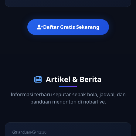
Daftar Gratis Sekarang
Artikel & Berita
Informasi terbaru seputar sepak bola, jadwal, dan
panduan menonton di nobarlive.
Panduan
12:30