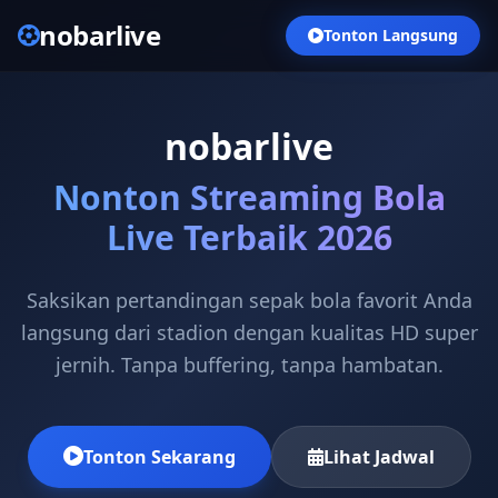
nobarlive
Tonton Langsung
nobarlive
Nonton Streaming Bola
Live Terbaik 2026
Saksikan pertandingan sepak bola favorit Anda
langsung dari stadion dengan kualitas HD super
jernih. Tanpa buffering, tanpa hambatan.
Tonton Sekarang
Lihat Jadwal