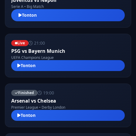
Juventus vs Napoli
Serie A • Big Match
Tonton
21:00
Live
PSG vs Bayern Munich
UEFA Champions League
Tonton
19:00
Finished
Arsenal vs Chelsea
Premier League • Derby London
Tonton