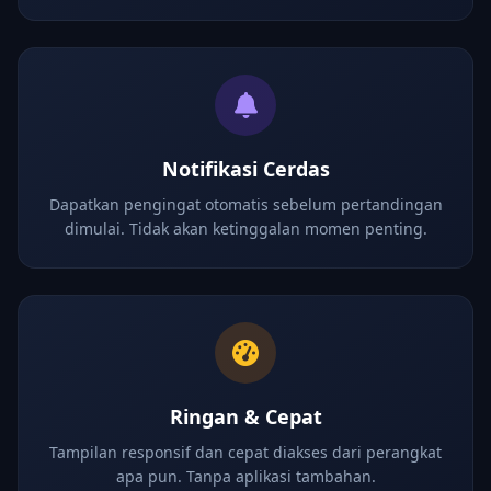
Notifikasi Cerdas
Dapatkan pengingat otomatis sebelum pertandingan
dimulai. Tidak akan ketinggalan momen penting.
Ringan & Cepat
Tampilan responsif dan cepat diakses dari perangkat
apa pun. Tanpa aplikasi tambahan.