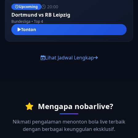
20:00
Upcoming
Dortmund vs RB Leipzig
Bundesliga • Top 4
Tonton
Lihat Jadwal Lengkap
Mengapa nobarlive?
Nikmati pengalaman menonton bola live terbaik
dengan berbagai keunggulan eksklusif.