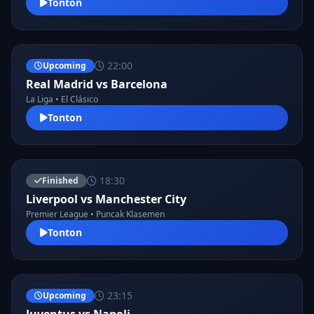
Tonton
22:00
Upcoming
Real Madrid vs Barcelona
La Liga • El Clásico
Tonton
18:30
Finished
Liverpool vs Manchester City
Premier League • Puncak Klasemen
Tonton
23:15
Upcoming