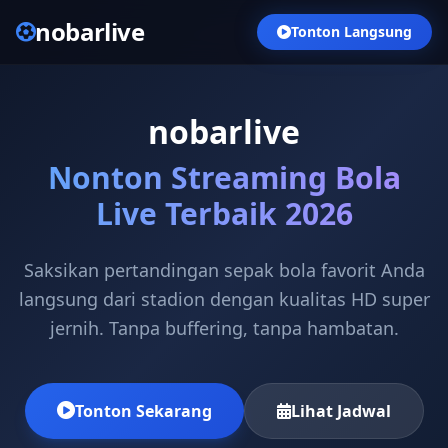
nobarlive
Tonton Langsung
nobarlive
Nonton Streaming Bola
Live Terbaik 2026
Saksikan pertandingan sepak bola favorit Anda
langsung dari stadion dengan kualitas HD super
jernih. Tanpa buffering, tanpa hambatan.
Tonton Sekarang
Lihat Jadwal