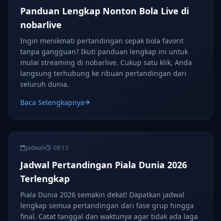
Panduan Lengkap Nonton Bola Live di
nobarlive
Ingin menikmati pertandingan sepak bola favorit
tanpa gangguan? Ikuti panduan lengkap ini untuk
mulai streaming di nobarlive. Cukup satu klik, Anda
langsung terhubung ke ribuan pertandingan dari
seluruh dunia.
Baca Selengkapnya
Jadwal
08:15
Jadwal Pertandingan Piala Dunia 2026
Terlengkap
Piala Dunia 2026 semakin dekat! Dapatkan jadwal
lengkap semua pertandingan dari fase grup hingga
final. Catat tanggal dan waktunya agar tidak ada laga