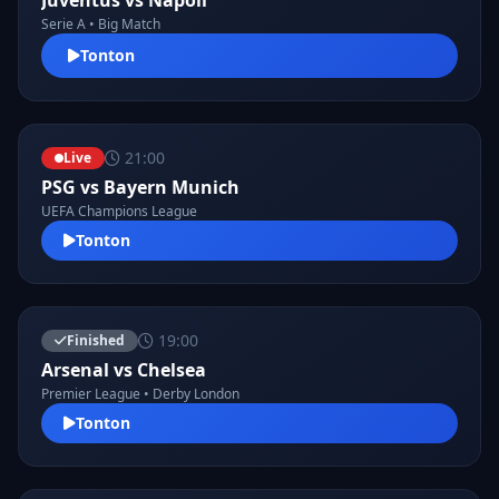
Juventus vs Napoli
Serie A • Big Match
Tonton
21:00
Live
PSG vs Bayern Munich
UEFA Champions League
Tonton
19:00
Finished
Arsenal vs Chelsea
Premier League • Derby London
Tonton