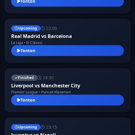
Tonton
22:00
Upcoming
Real Madrid vs Barcelona
La Liga • El Clásico
Tonton
18:30
Finished
Liverpool vs Manchester City
Premier League • Puncak Klasemen
Tonton
23:15
Upcoming