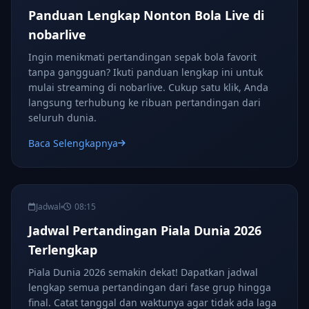
Panduan Lengkap Nonton Bola Live di
nobarlive
Ingin menikmati pertandingan sepak bola favorit
tanpa gangguan? Ikuti panduan lengkap ini untuk
mulai streaming di nobarlive. Cukup satu klik, Anda
langsung terhubung ke ribuan pertandingan dari
seluruh dunia.
Baca Selengkapnya
Jadwal
08:15
Jadwal Pertandingan Piala Dunia 2026
Terlengkap
Piala Dunia 2026 semakin dekat! Dapatkan jadwal
lengkap semua pertandingan dari fase grup hingga
final. Catat tanggal dan waktunya agar tidak ada laga