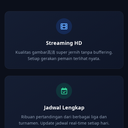
Streaming HD
Kualitas gambar高清 super jernih tanpa buffering.
Setiap gerakan pemain terlihat nyata.
Jadwal Lengkap
Ribuan pertandingan dari berbagai liga dan
turnamen. Update jadwal real-time setiap hari.