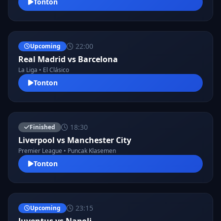
Tonton
22:00
Upcoming
Real Madrid vs Barcelona
La Liga • El Clásico
Tonton
18:30
Finished
Liverpool vs Manchester City
Premier League • Puncak Klasemen
Tonton
23:15
Upcoming