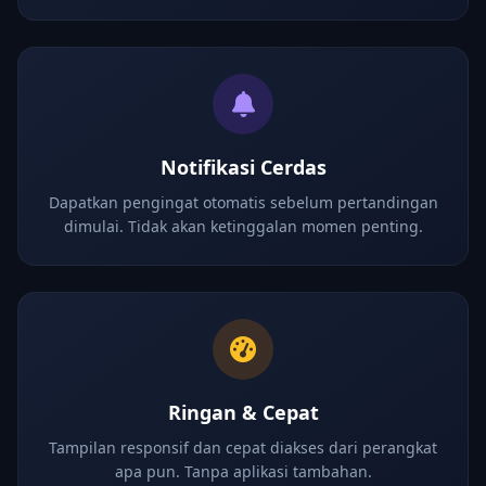
Notifikasi Cerdas
Dapatkan pengingat otomatis sebelum pertandingan
dimulai. Tidak akan ketinggalan momen penting.
Ringan & Cepat
Tampilan responsif dan cepat diakses dari perangkat
apa pun. Tanpa aplikasi tambahan.