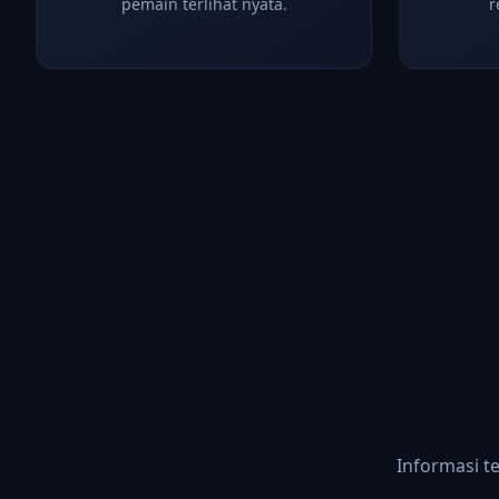
pemain terlihat nyata.
r
Informasi t