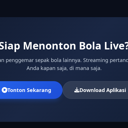
Siap Menonton Bola Live
n penggemar sepak bola lainnya. Streaming pertand
Anda kapan saja, di mana saja.
Tonton Sekarang
Download Aplikasi