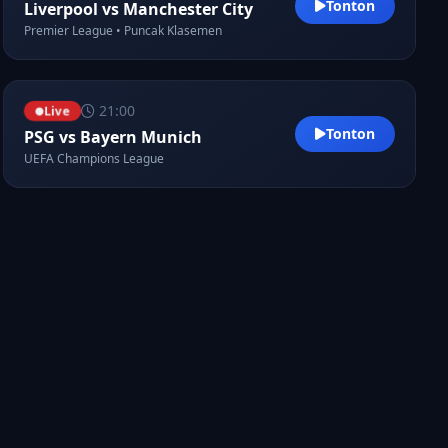
Tonton
Liverpool vs Manchester City
Premier League • Puncak Klasemen
21:00
Live
Tonton
PSG vs Bayern Munich
UEFA Champions League