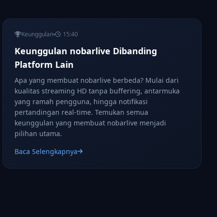
Keunggulan
15:40
Keunggulan nobarlive Dibanding
Platform Lain
Apa yang membuat nobarlive berbeda? Mulai dari
kualitas streaming HD tanpa buffering, antarmuka
yang ramah pengguna, hingga notifikasi
pertandingan real-time. Temukan semua
keunggulan yang membuat nobarlive menjadi
pilihan utama.
Baca Selengkapnya