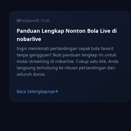
Panduan
12:30
Panduan Lengkap Nonton Bola Live di
nobarlive
Ingin menikmati pertandingan sepak bola favorit
tanpa gangguan? Ikuti panduan lengkap ini untuk
mulai streaming di nobarlive. Cukup satu klik, Anda
langsung terhubung ke ribuan pertandingan dari
seluruh dunia.
Baca Selengkapnya