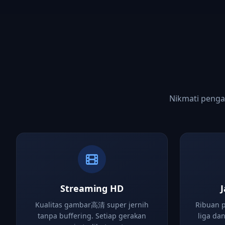
Nikmati penga
Streaming HD
Kualitas gambar高清 super jernih
Ribuan p
tanpa buffering. Setiap gerakan
liga da