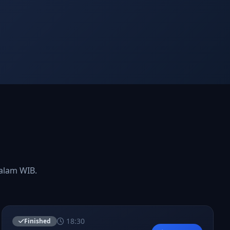
dalam WIB.
18:30
Finished