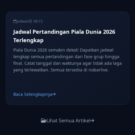
Jadwal
08:15
Jadwal Pertandingan Piala Dunia 2026
Terlengkap
Piala Dunia 2026 semakin dekat! Dapatkan jadwal
lengkap semua pertandingan dari fase grup hingga
final. Catat tanggal dan waktunya agar tidak ada laga
yang terlewatkan. Semua tersedia di nobarlive.
Baca Selengkapnya
Lihat Semua Artikel