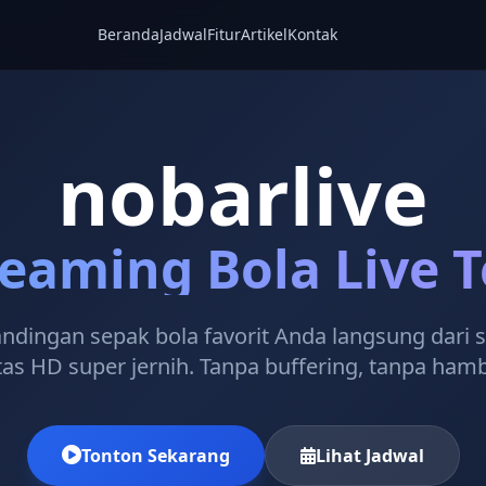
Beranda
Jadwal
Fitur
Artikel
Kontak
nobarlive
eaming Bola Live T
andingan sepak bola favorit Anda langsung dari 
tas HD super jernih. Tanpa buffering, tanpa ham
Tonton Sekarang
Lihat Jadwal