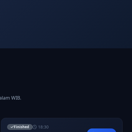
dalam WIB.
18:30
Finished