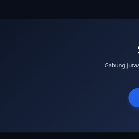
Gabung jutaa