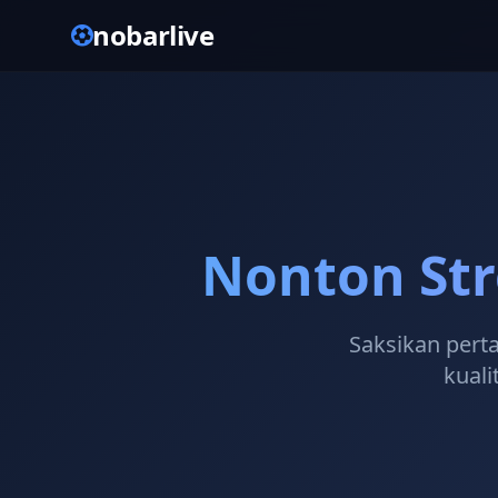
nobarlive
Nonton Str
Saksikan pert
kuali