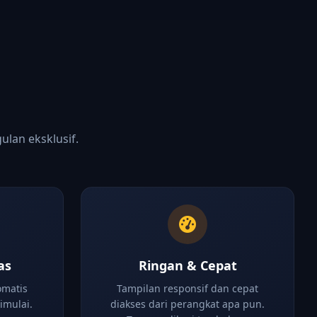
lan eksklusif.
as
Ringan & Cepat
omatis
Tampilan responsif dan cepat
imulai.
diakses dari perangkat apa pun.