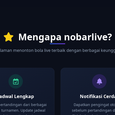
Mengapa nobarlive?
laman menonton bola live terbaik dengan berbagai keunggu
Jadwal Lengkap
Notifikasi Cerd
ertandingan dari berbagai
Dapatkan pengingat ot
n turnamen. Update jadwal
sebelum pertandingan d