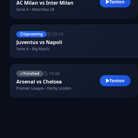
Tonton
AC Milan vs Inter Milan
Serie A • Matchday 28
23:15
Upcoming
Juventus vs Napoli
Serie A • Big Match
19:00
Finished
Tonton
Arsenal vs Chelsea
Premier League • Derby London