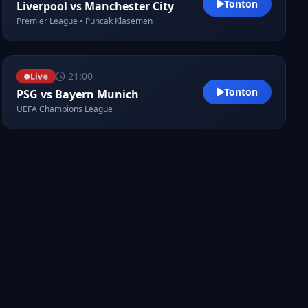
Tonton
Liverpool vs Manchester City
Premier League • Puncak Klasemen
21:00
Live
Tonton
PSG vs Bayern Munich
UEFA Champions League