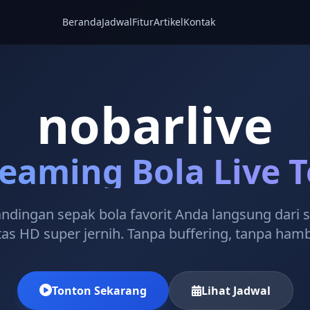
Beranda
Jadwal
Fitur
Artikel
Kontak
nobarlive
eaming Bola Live T
andingan sepak bola favorit Anda langsung dari 
tas HD super jernih. Tanpa buffering, tanpa ham
Tonton Sekarang
Lihat Jadwal