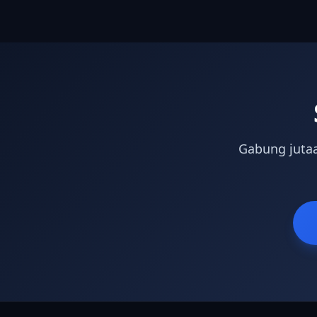
Gabung jutaa