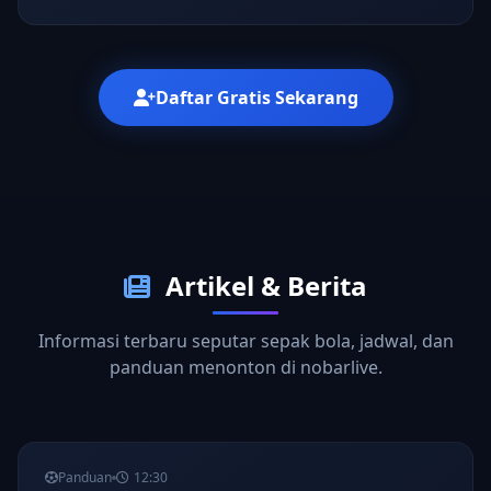
Daftar Gratis Sekarang
Artikel & Berita
Informasi terbaru seputar sepak bola, jadwal, dan
panduan menonton di nobarlive.
Panduan
12:30