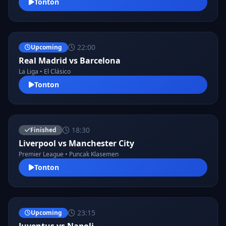
Tonton
22:00
Upcoming
Real Madrid vs Barcelona
La Liga • El Clásico
Tonton
18:30
Finished
Liverpool vs Manchester City
Premier League • Puncak Klasemen
Tonton
23:15
Upcoming