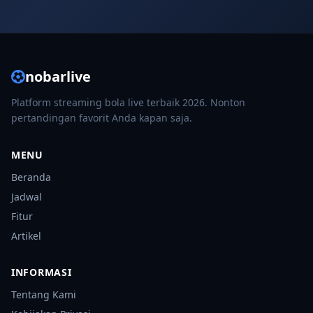
nobarlive
Platform streaming bola live terbaik 2026. Nonton
pertandingan favorit Anda kapan saja.
MENU
Beranda
Jadwal
Fitur
Artikel
INFORMASI
Tentang Kami