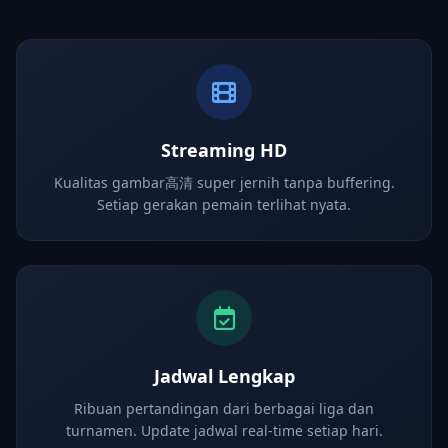
Streaming HD
Kualitas gambar高清 super jernih tanpa buffering.
Setiap gerakan pemain terlihat nyata.
Jadwal Lengkap
Ribuan pertandingan dari berbagai liga dan
turnamen. Update jadwal real-time setiap hari.