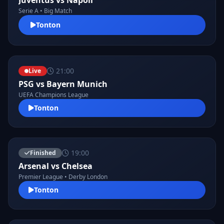
Juventus vs Napoli
Serie A • Big Match
Tonton
21:00
Live
PSG vs Bayern Munich
UEFA Champions League
Tonton
19:00
Finished
Arsenal vs Chelsea
Premier League • Derby London
Tonton