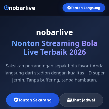
nobarlive
Tonton Langsung
nobarlive
Nonton Streaming Bola
Live Terbaik 2026
Saksikan pertandingan sepak bola favorit Anda
langsung dari stadion dengan kualitas HD super
jernih. Tanpa buffering, tanpa hambatan.
Tonton Sekarang
Lihat Jadwal