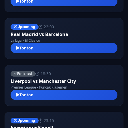
Tonton
22:00
Upcoming
Real Madrid vs Barcelona
La Liga • El Clásico
Tonton
18:30
Finished
Liverpool vs Manchester City
Premier League • Puncak Klasemen
Tonton
23:15
Upcoming