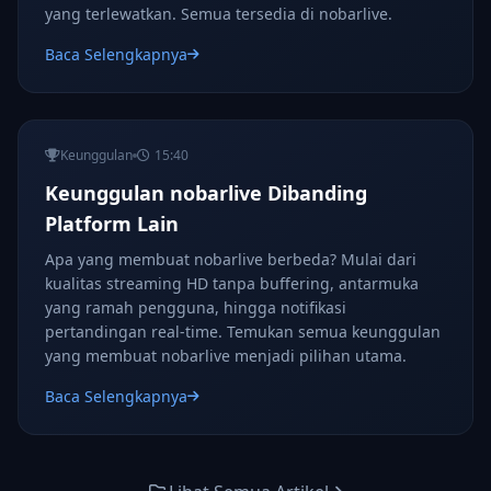
yang terlewatkan. Semua tersedia di nobarlive.
Baca Selengkapnya
Keunggulan
15:40
Keunggulan nobarlive Dibanding
Platform Lain
Apa yang membuat nobarlive berbeda? Mulai dari
kualitas streaming HD tanpa buffering, antarmuka
yang ramah pengguna, hingga notifikasi
pertandingan real-time. Temukan semua keunggulan
yang membuat nobarlive menjadi pilihan utama.
Baca Selengkapnya