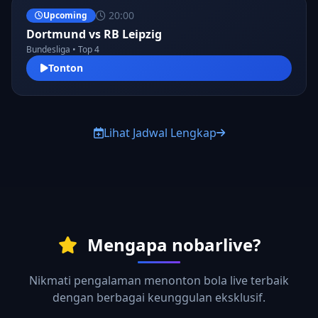
20:00
Upcoming
Dortmund vs RB Leipzig
Bundesliga • Top 4
Tonton
Lihat Jadwal Lengkap
Mengapa nobarlive?
Nikmati pengalaman menonton bola live terbaik
dengan berbagai keunggulan eksklusif.