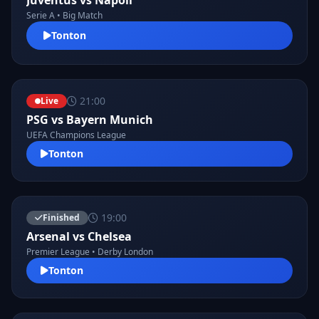
Juventus vs Napoli
Serie A • Big Match
Tonton
21:00
Live
PSG vs Bayern Munich
UEFA Champions League
Tonton
19:00
Finished
Arsenal vs Chelsea
Premier League • Derby London
Tonton