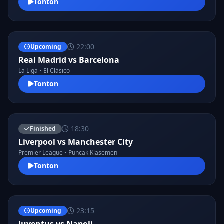
Tonton
22:00
Upcoming
Real Madrid vs Barcelona
La Liga • El Clásico
Tonton
18:30
Finished
Liverpool vs Manchester City
Premier League • Puncak Klasemen
Tonton
23:15
Upcoming