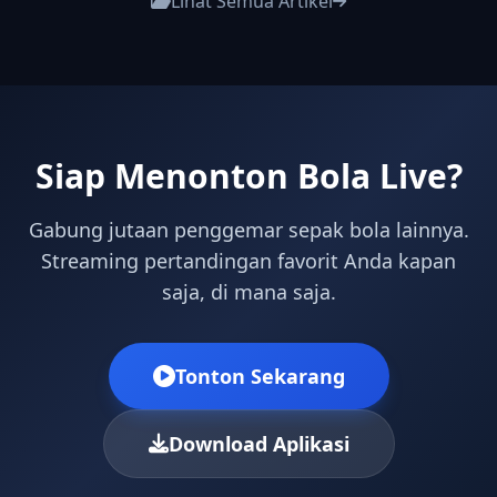
Lihat Semua Artikel
Siap Menonton Bola Live?
Gabung jutaan penggemar sepak bola lainnya.
Streaming pertandingan favorit Anda kapan
saja, di mana saja.
Tonton Sekarang
Download Aplikasi