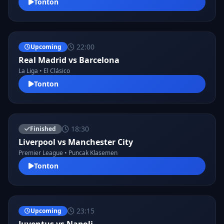
Tonton
22:00
Upcoming
Real Madrid vs Barcelona
La Liga • El Clásico
Tonton
18:30
Finished
Liverpool vs Manchester City
Premier League • Puncak Klasemen
Tonton
23:15
Upcoming