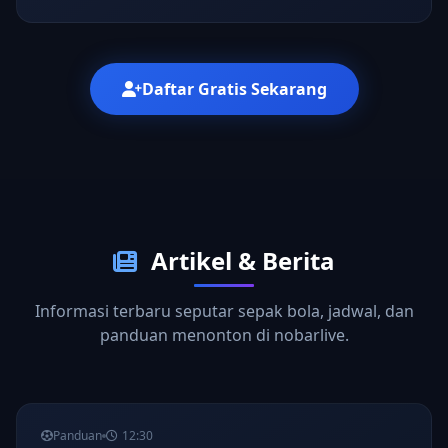
Daftar Gratis Sekarang
Artikel & Berita
Informasi terbaru seputar sepak bola, jadwal, dan
panduan menonton di nobarlive.
Panduan
12:30