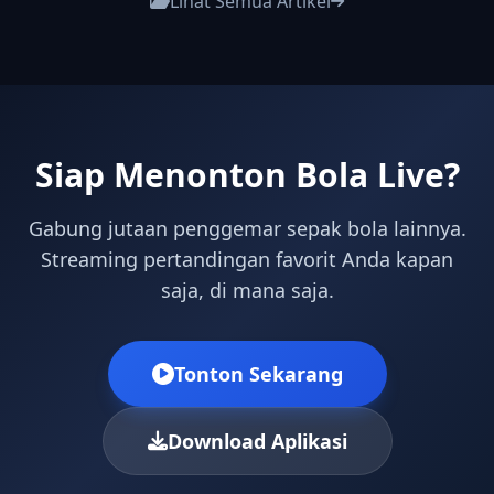
Lihat Semua Artikel
Siap Menonton Bola Live?
Gabung jutaan penggemar sepak bola lainnya.
Streaming pertandingan favorit Anda kapan
saja, di mana saja.
Tonton Sekarang
Download Aplikasi