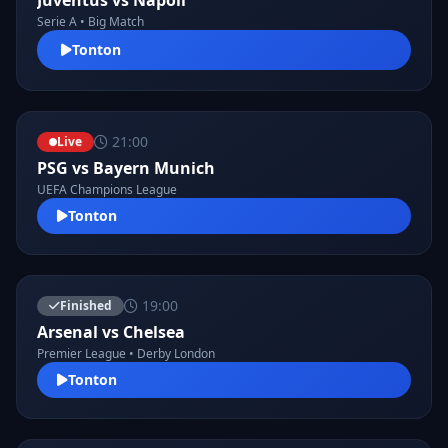
Juventus vs Napoli
Serie A • Big Match
Tonton
21:00
Live
PSG vs Bayern Munich
UEFA Champions League
Tonton
19:00
Finished
Arsenal vs Chelsea
Premier League • Derby London
Tonton