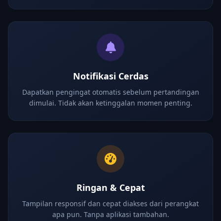
Notifikasi Cerdas
Dapatkan pengingat otomatis sebelum pertandingan
dimulai. Tidak akan ketinggalan momen penting.
Ringan & Cepat
Tampilan responsif dan cepat diakses dari perangkat
apa pun. Tanpa aplikasi tambahan.