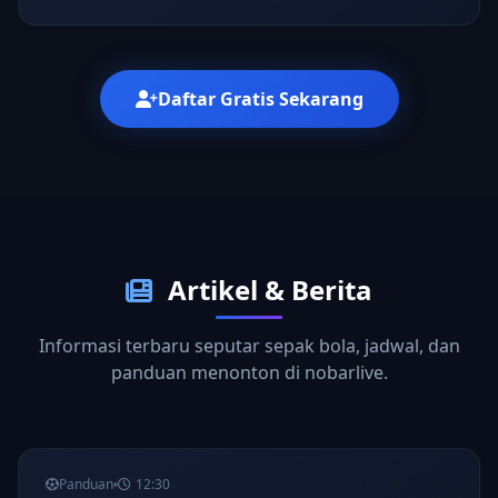
Daftar Gratis Sekarang
Artikel & Berita
Informasi terbaru seputar sepak bola, jadwal, dan
panduan menonton di nobarlive.
Panduan
12:30