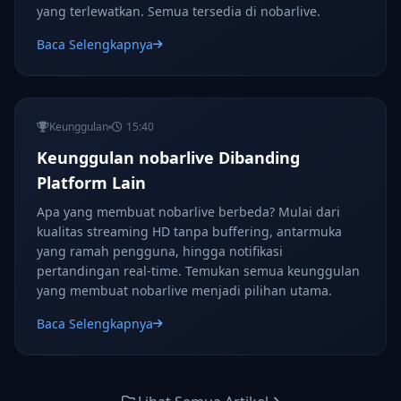
yang terlewatkan. Semua tersedia di nobarlive.
Baca Selengkapnya
Keunggulan
15:40
Keunggulan nobarlive Dibanding
Platform Lain
Apa yang membuat nobarlive berbeda? Mulai dari
kualitas streaming HD tanpa buffering, antarmuka
yang ramah pengguna, hingga notifikasi
pertandingan real-time. Temukan semua keunggulan
yang membuat nobarlive menjadi pilihan utama.
Baca Selengkapnya