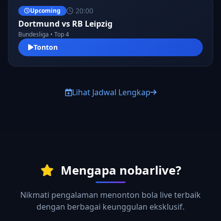
20:00
Upcoming
Dortmund vs RB Leipzig
Bundesliga • Top 4
Tonton
Lihat Jadwal Lengkap
Mengapa nobarlive?
Nikmati pengalaman menonton bola live terbaik
dengan berbagai keunggulan eksklusif.