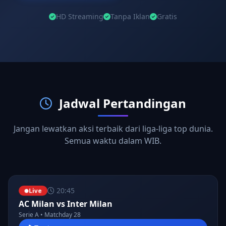
HD Streaming
Tanpa Iklan
Gratis
Jadwal Pertandingan
Jangan lewatkan aksi terbaik dari liga-liga top dunia.
Semua waktu dalam WIB.
20:45
Live
AC Milan vs Inter Milan
Serie A • Matchday 28