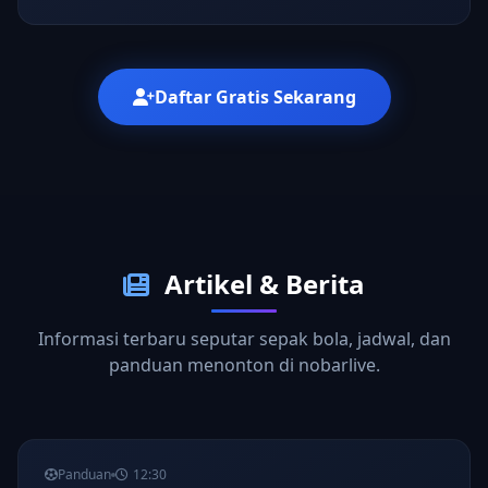
Daftar Gratis Sekarang
Artikel & Berita
Informasi terbaru seputar sepak bola, jadwal, dan
panduan menonton di nobarlive.
Panduan
12:30