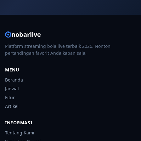
nobarlive
Platform streaming bola live terbaik 2026. Nonton
pertandingan favorit Anda kapan saja.
MENU
Beranda
Jadwal
Fitur
Artikel
INFORMASI
Tentang Kami