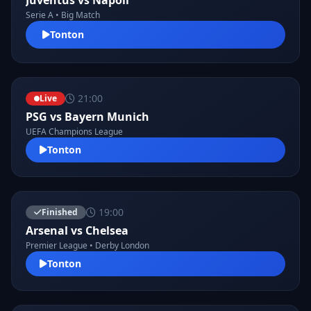
Juventus vs Napoli
Serie A • Big Match
Tonton
21:00
Live
PSG vs Bayern Munich
UEFA Champions League
Tonton
19:00
Finished
Arsenal vs Chelsea
Premier League • Derby London
Tonton