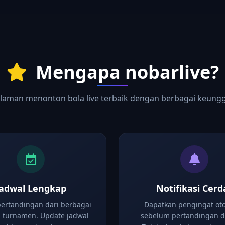
Mengapa nobarlive?
laman menonton bola live terbaik dengan berbagai keunggu
Jadwal Lengkap
Notifikasi Cerd
ertandingan dari berbagai
Dapatkan pengingat ot
n turnamen. Update jadwal
sebelum pertandingan d