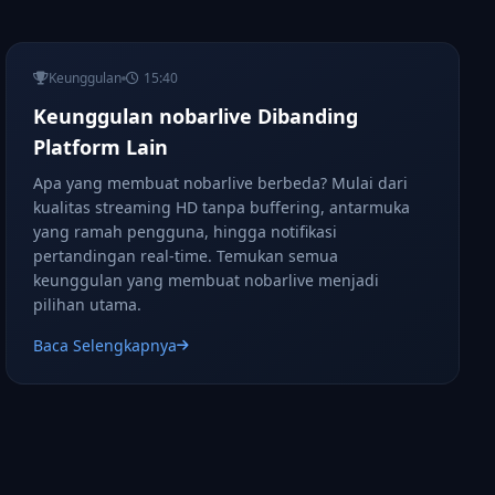
Keunggulan
15:40
Keunggulan nobarlive Dibanding
Platform Lain
Apa yang membuat nobarlive berbeda? Mulai dari
kualitas streaming HD tanpa buffering, antarmuka
yang ramah pengguna, hingga notifikasi
pertandingan real-time. Temukan semua
keunggulan yang membuat nobarlive menjadi
pilihan utama.
Baca Selengkapnya