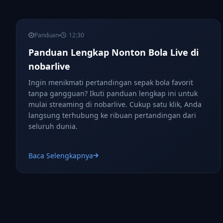
Panduan
12:30
Panduan Lengkap Nonton Bola Live di
nobarlive
Ingin menikmati pertandingan sepak bola favorit
tanpa gangguan? Ikuti panduan lengkap ini untuk
mulai streaming di nobarlive. Cukup satu klik, Anda
langsung terhubung ke ribuan pertandingan dari
seluruh dunia.
Baca Selengkapnya