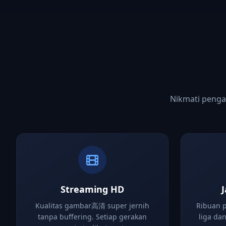
Nikmati penga
Streaming HD
Kualitas gambar高清 super jernih
Ribuan p
tanpa buffering. Setiap gerakan
liga da