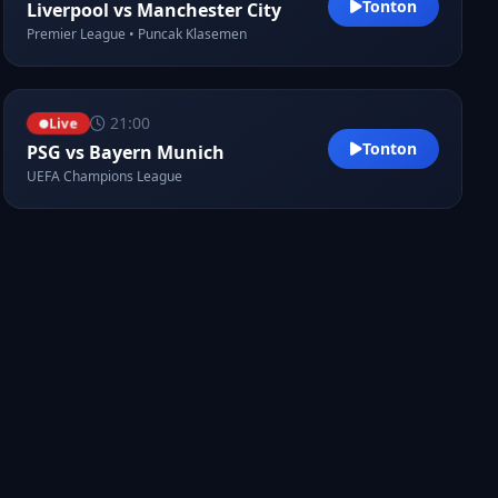
Tonton
Liverpool vs Manchester City
Premier League • Puncak Klasemen
21:00
Live
Tonton
PSG vs Bayern Munich
UEFA Champions League