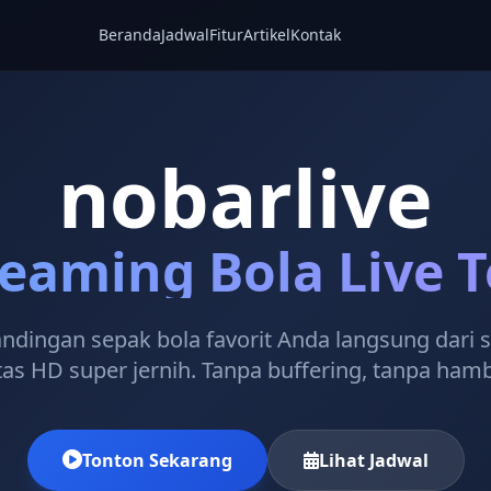
Beranda
Jadwal
Fitur
Artikel
Kontak
nobarlive
eaming Bola Live T
andingan sepak bola favorit Anda langsung dari 
tas HD super jernih. Tanpa buffering, tanpa ham
Tonton Sekarang
Lihat Jadwal