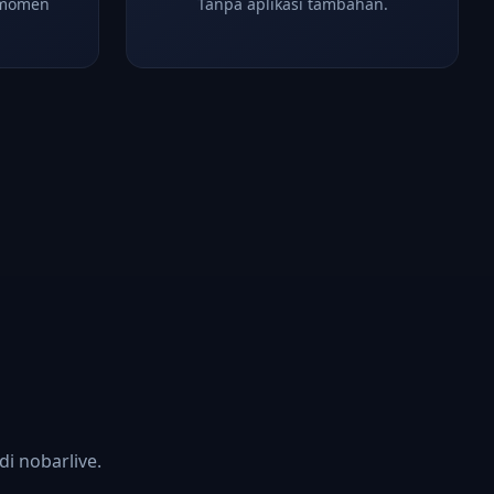
 momen
Tanpa aplikasi tambahan.
i nobarlive.