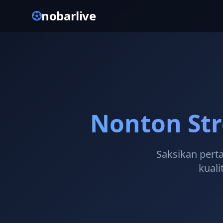
nobarlive
Nonton Str
Saksikan pert
kuali