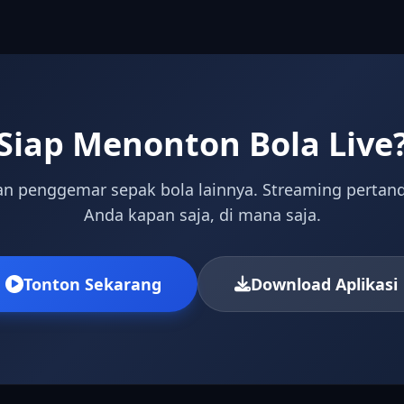
Siap Menonton Bola Live
n penggemar sepak bola lainnya. Streaming pertand
Anda kapan saja, di mana saja.
Tonton Sekarang
Download Aplikasi