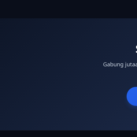
Gabung jutaa