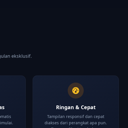
lan eksklusif.
as
Ringan & Cepat
omatis
Tampilan responsif dan cepat
imulai.
diakses dari perangkat apa pun.