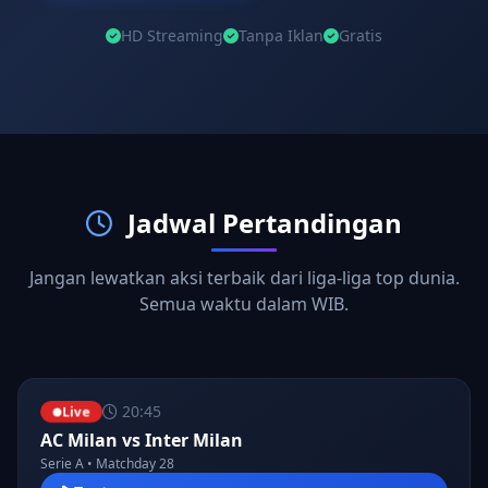
HD Streaming
Tanpa Iklan
Gratis
Jadwal Pertandingan
Jangan lewatkan aksi terbaik dari liga-liga top dunia.
Semua waktu dalam WIB.
20:45
Live
AC Milan vs Inter Milan
Serie A • Matchday 28