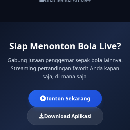
Lihat Semua Artikel
Siap Menonton Bola Live?
Gabung jutaan penggemar sepak bola lainnya.
Streaming pertandingan favorit Anda kapan
saja, di mana saja.
Tonton Sekarang
Download Aplikasi