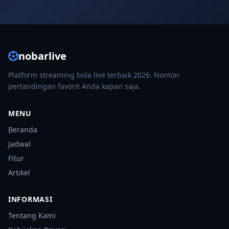
nobarlive
Platform streaming bola live terbaik 2026. Nonton
pertandingan favorit Anda kapan saja.
MENU
Beranda
Jadwal
Fitur
Artikel
INFORMASI
Tentang Kami