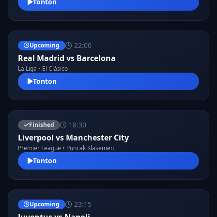
Tonton
22:00
Upcoming
Real Madrid vs Barcelona
La Liga • El Clásico
Tonton
18:30
Finished
Liverpool vs Manchester City
Premier League • Puncak Klasemen
Tonton
23:15
Upcoming