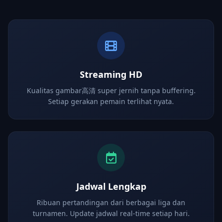
Streaming HD
Kualitas gambar高清 super jernih tanpa buffering.
Setiap gerakan pemain terlihat nyata.
Jadwal Lengkap
Ribuan pertandingan dari berbagai liga dan
turnamen. Update jadwal real-time setiap hari.