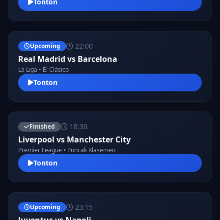
Tonton
22:00
Upcoming
Real Madrid vs Barcelona
La Liga • El Clásico
Tonton
18:30
Finished
Liverpool vs Manchester City
Premier League • Puncak Klasemen
Tonton
23:15
Upcoming