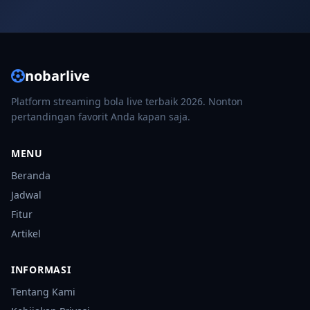
nobarlive
Platform streaming bola live terbaik 2026. Nonton
pertandingan favorit Anda kapan saja.
MENU
Beranda
Jadwal
Fitur
Artikel
INFORMASI
Tentang Kami