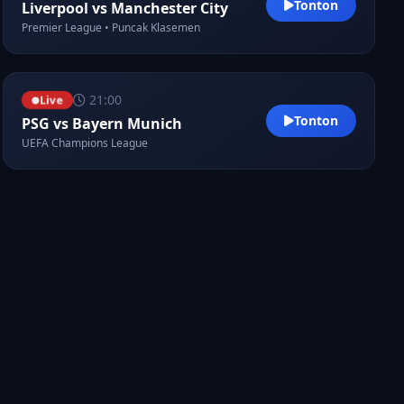
Tonton
Liverpool vs Manchester City
Premier League • Puncak Klasemen
21:00
Live
Tonton
PSG vs Bayern Munich
UEFA Champions League