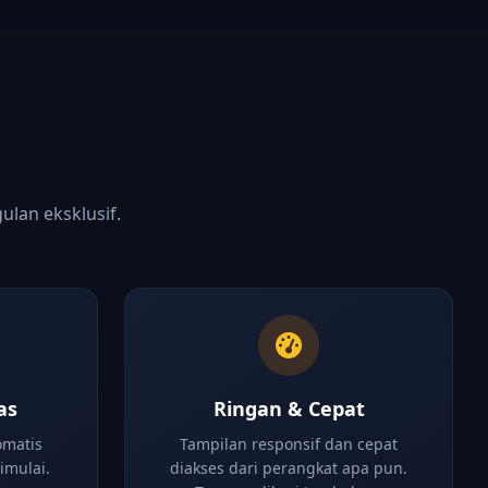
lan eksklusif.
as
Ringan & Cepat
omatis
Tampilan responsif dan cepat
imulai.
diakses dari perangkat apa pun.