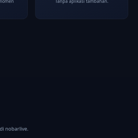
 momen
Tanpa aplikasi tambahan.
i nobarlive.