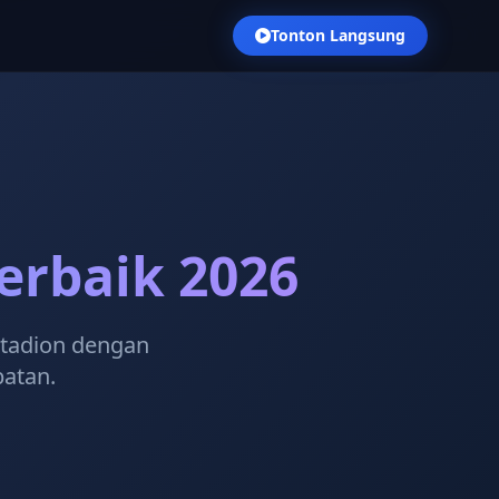
Tonton Langsung
erbaik 2026
stadion dengan
batan.