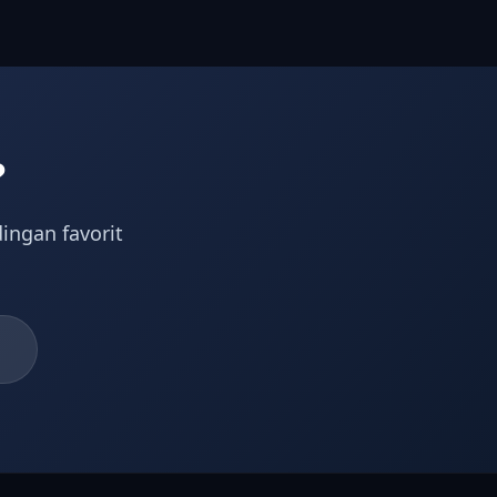
?
ingan favorit