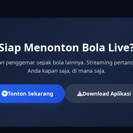
Siap Menonton Bola Live
n penggemar sepak bola lainnya. Streaming pertand
Anda kapan saja, di mana saja.
Tonton Sekarang
Download Aplikasi