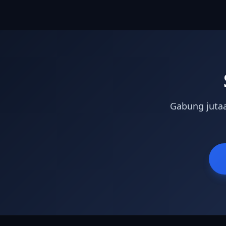
Gabung jutaa