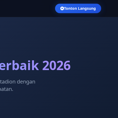
Tonton Langsung
erbaik 2026
stadion dengan
batan.