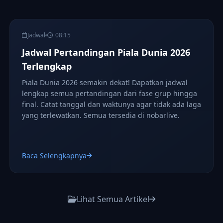
Jadwal
08:15
Jadwal Pertandingan Piala Dunia 2026
Terlengkap
Piala Dunia 2026 semakin dekat! Dapatkan jadwal
lengkap semua pertandingan dari fase grup hingga
final. Catat tanggal dan waktunya agar tidak ada laga
yang terlewatkan. Semua tersedia di nobarlive.
Baca Selengkapnya
Lihat Semua Artikel