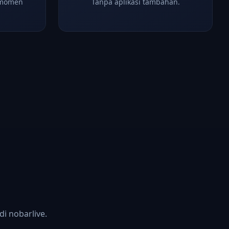
 momen
Tanpa aplikasi tambahan.
i nobarlive.