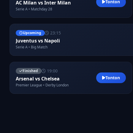
Tonton
AC Milan vs Inter Milan
Serie A • Matchday 28
23:15
Upcoming
Juventus vs Napoli
Serie A • Big Match
19:00
Finished
Tonton
Arsenal vs Chelsea
Premier League • Derby London