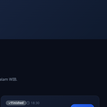
dalam WIB.
18:30
Finished