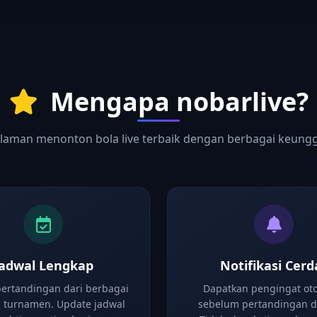
Mengapa nobarlive?
laman menonton bola live terbaik dengan berbagai keunggu
Jadwal Lengkap
Notifikasi Cerd
ertandingan dari berbagai
Dapatkan pengingat ot
n turnamen. Update jadwal
sebelum pertandingan d