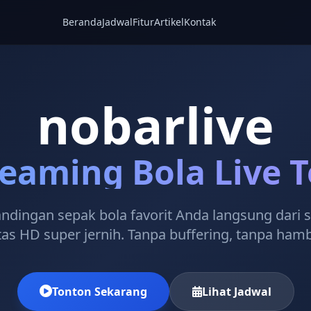
Beranda
Jadwal
Fitur
Artikel
Kontak
nobarlive
eaming Bola Live T
andingan sepak bola favorit Anda langsung dari 
tas HD super jernih. Tanpa buffering, tanpa ham
Tonton Sekarang
Lihat Jadwal