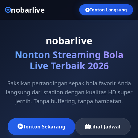
nobarlive
Tonton Langsung
nobarlive
Nonton Streaming Bola
Live Terbaik 2026
Saksikan pertandingan sepak bola favorit Anda
langsung dari stadion dengan kualitas HD super
jernih. Tanpa buffering, tanpa hambatan.
Tonton Sekarang
Lihat Jadwal