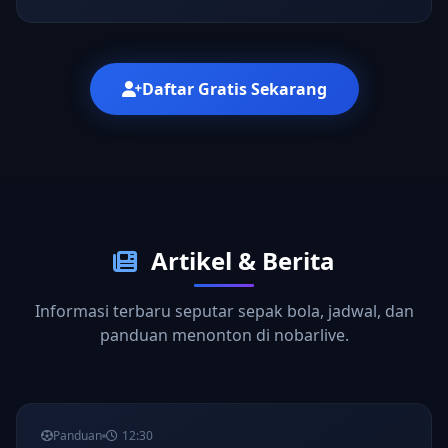
Daftar Gratis Sekarang
Artikel & Berita
Informasi terbaru seputar sepak bola, jadwal, dan
panduan menonton di nobarlive.
Panduan
12:30