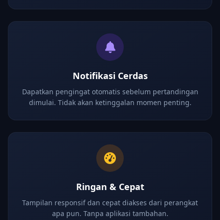
Notifikasi Cerdas
Dapatkan pengingat otomatis sebelum pertandingan
dimulai. Tidak akan ketinggalan momen penting.
Ringan & Cepat
Tampilan responsif dan cepat diakses dari perangkat
apa pun. Tanpa aplikasi tambahan.