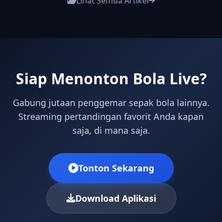
Lihat Semua Artikel
Siap Menonton Bola Live?
Gabung jutaan penggemar sepak bola lainnya.
Streaming pertandingan favorit Anda kapan
saja, di mana saja.
Tonton Sekarang
Download Aplikasi