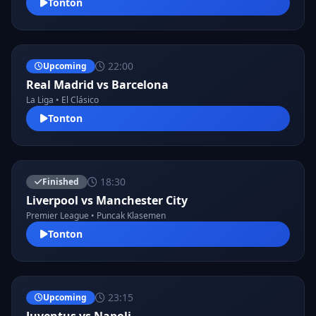
Tonton
22:00
Upcoming
Real Madrid vs Barcelona
La Liga • El Clásico
Tonton
18:30
Finished
Liverpool vs Manchester City
Premier League • Puncak Klasemen
Tonton
23:15
Upcoming