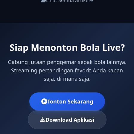
Lihat Semua Artikel
Siap Menonton Bola Live?
Gabung jutaan penggemar sepak bola lainnya.
Streaming pertandingan favorit Anda kapan
saja, di mana saja.
Tonton Sekarang
Download Aplikasi