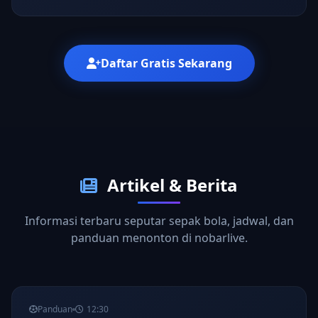
Daftar Gratis Sekarang
Artikel & Berita
Informasi terbaru seputar sepak bola, jadwal, dan
panduan menonton di nobarlive.
Panduan
12:30