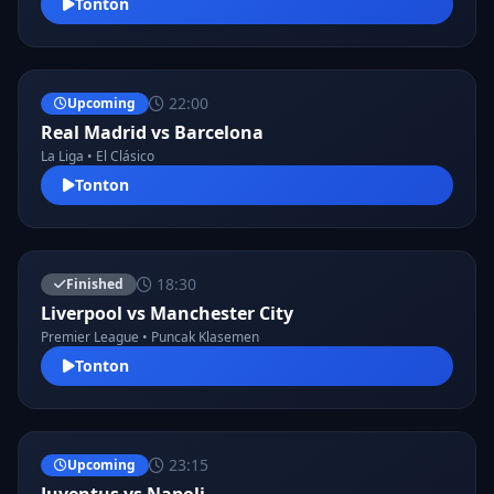
Tonton
22:00
Upcoming
Real Madrid vs Barcelona
La Liga • El Clásico
Tonton
18:30
Finished
Liverpool vs Manchester City
Premier League • Puncak Klasemen
Tonton
23:15
Upcoming