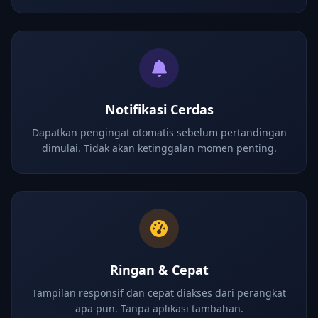
Notifikasi Cerdas
Dapatkan pengingat otomatis sebelum pertandingan
dimulai. Tidak akan ketinggalan momen penting.
Ringan & Cepat
Tampilan responsif dan cepat diakses dari perangkat
apa pun. Tanpa aplikasi tambahan.