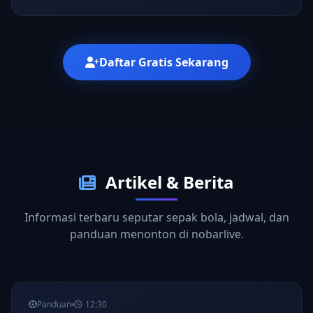
Daftar Gratis Sekarang
Artikel & Berita
Informasi terbaru seputar sepak bola, jadwal, dan
panduan menonton di nobarlive.
Panduan
12:30