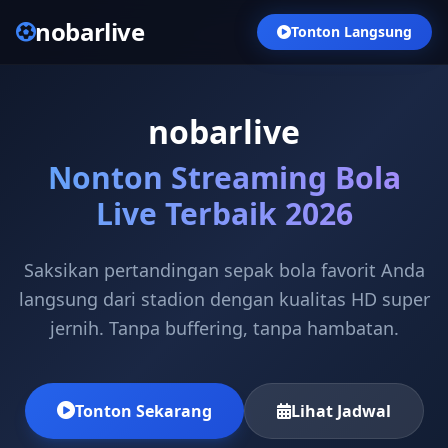
nobarlive
Tonton Langsung
nobarlive
Nonton Streaming Bola
Live Terbaik 2026
Saksikan pertandingan sepak bola favorit Anda
langsung dari stadion dengan kualitas HD super
jernih. Tanpa buffering, tanpa hambatan.
Tonton Sekarang
Lihat Jadwal