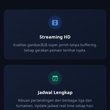
Streaming HD
Kualitas gambar高清 super jernih tanpa buffering.
Setiap gerakan pemain terlihat nyata.
Jadwal Lengkap
Ribuan pertandingan dari berbagai liga dan
turnamen. Update jadwal real-time setiap hari.