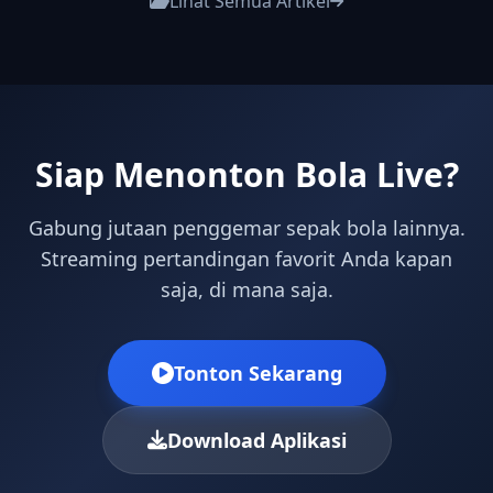
Lihat Semua Artikel
Siap Menonton Bola Live?
Gabung jutaan penggemar sepak bola lainnya.
Streaming pertandingan favorit Anda kapan
saja, di mana saja.
Tonton Sekarang
Download Aplikasi