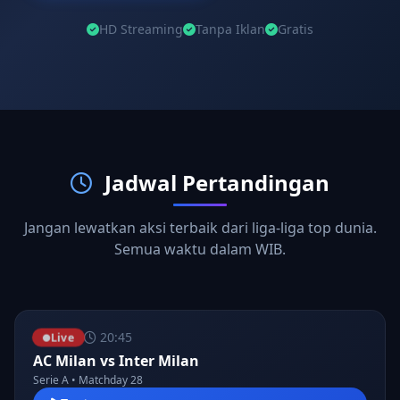
HD Streaming
Tanpa Iklan
Gratis
Jadwal Pertandingan
Jangan lewatkan aksi terbaik dari liga-liga top dunia.
Semua waktu dalam WIB.
20:45
Live
AC Milan vs Inter Milan
Serie A • Matchday 28