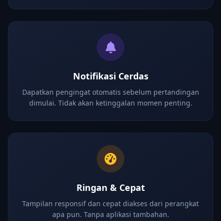
Notifikasi Cerdas
Dapatkan pengingat otomatis sebelum pertandingan
dimulai. Tidak akan ketinggalan momen penting.
Ringan & Cepat
Tampilan responsif dan cepat diakses dari perangkat
apa pun. Tanpa aplikasi tambahan.