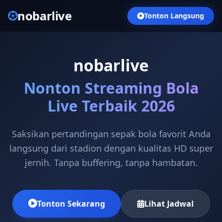
nobarlive
Tonton Langsung
nobarlive
Nonton Streaming Bola
Live Terbaik 2026
Saksikan pertandingan sepak bola favorit Anda
langsung dari stadion dengan kualitas HD super
jernih. Tanpa buffering, tanpa hambatan.
Tonton Sekarang
Lihat Jadwal