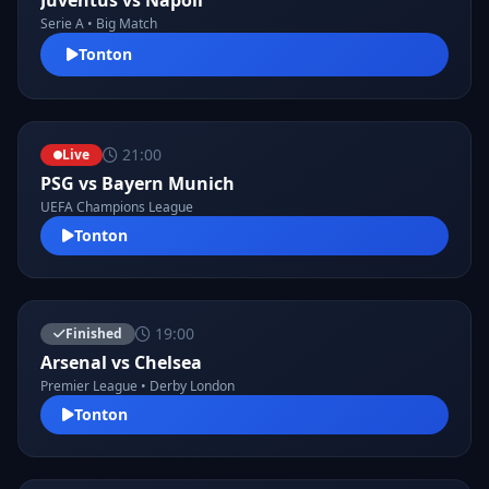
Juventus vs Napoli
Serie A • Big Match
Tonton
21:00
Live
PSG vs Bayern Munich
UEFA Champions League
Tonton
19:00
Finished
Arsenal vs Chelsea
Premier League • Derby London
Tonton