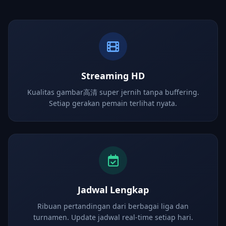
Streaming HD
Kualitas gambar高清 super jernih tanpa buffering.
Setiap gerakan pemain terlihat nyata.
Jadwal Lengkap
Ribuan pertandingan dari berbagai liga dan
turnamen. Update jadwal real-time setiap hari.