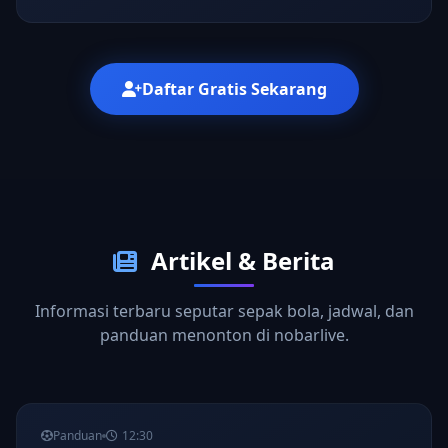
Daftar Gratis Sekarang
Artikel & Berita
Informasi terbaru seputar sepak bola, jadwal, dan
panduan menonton di nobarlive.
Panduan
12:30