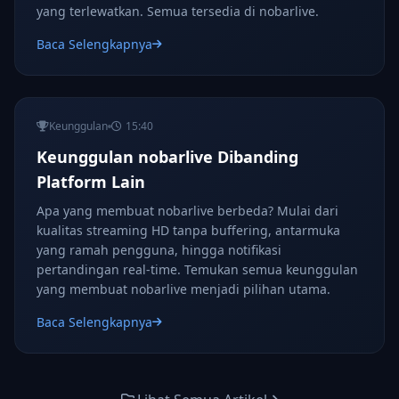
yang terlewatkan. Semua tersedia di nobarlive.
Baca Selengkapnya
Keunggulan
15:40
Keunggulan nobarlive Dibanding
Platform Lain
Apa yang membuat nobarlive berbeda? Mulai dari
kualitas streaming HD tanpa buffering, antarmuka
yang ramah pengguna, hingga notifikasi
pertandingan real-time. Temukan semua keunggulan
yang membuat nobarlive menjadi pilihan utama.
Baca Selengkapnya