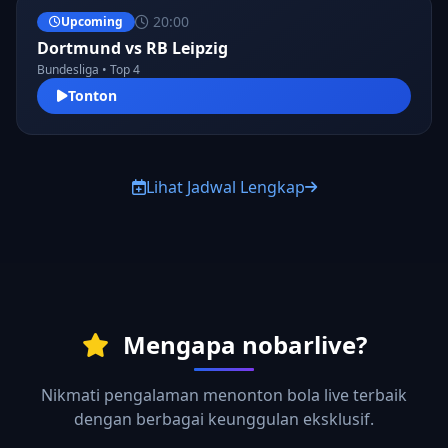
20:00
Upcoming
Dortmund vs RB Leipzig
Bundesliga • Top 4
Tonton
Lihat Jadwal Lengkap
Mengapa nobarlive?
Nikmati pengalaman menonton bola live terbaik
dengan berbagai keunggulan eksklusif.