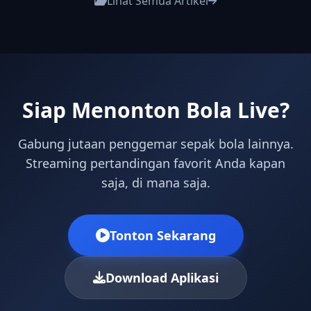
Lihat Semua Artikel
Siap Menonton Bola Live?
Gabung jutaan penggemar sepak bola lainnya.
Streaming pertandingan favorit Anda kapan
saja, di mana saja.
Tonton Sekarang
Download Aplikasi