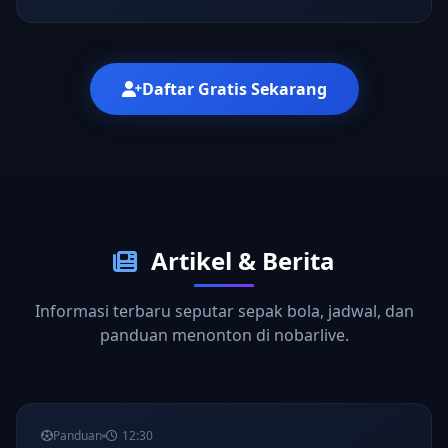
Daftar Gratis Sekarang
Artikel & Berita
Informasi terbaru seputar sepak bola, jadwal, dan
panduan menonton di nobarlive.
Panduan
12:30