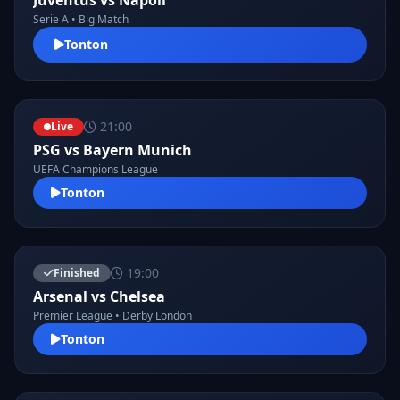
Juventus vs Napoli
Serie A • Big Match
Tonton
21:00
Live
PSG vs Bayern Munich
UEFA Champions League
Tonton
19:00
Finished
Arsenal vs Chelsea
Premier League • Derby London
Tonton