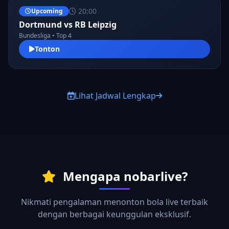
20:00
Upcoming
Dortmund vs RB Leipzig
Bundesliga • Top 4
Tonton
Lihat Jadwal Lengkap
Mengapa nobarlive?
Nikmati pengalaman menonton bola live terbaik
dengan berbagai keunggulan eksklusif.