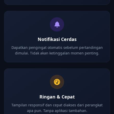
Notifikasi Cerdas
Dapatkan pengingat otomatis sebelum pertandingan
dimulai. Tidak akan ketinggalan momen penting.
Ringan & Cepat
Tampilan responsif dan cepat diakses dari perangkat
apa pun. Tanpa aplikasi tambahan.