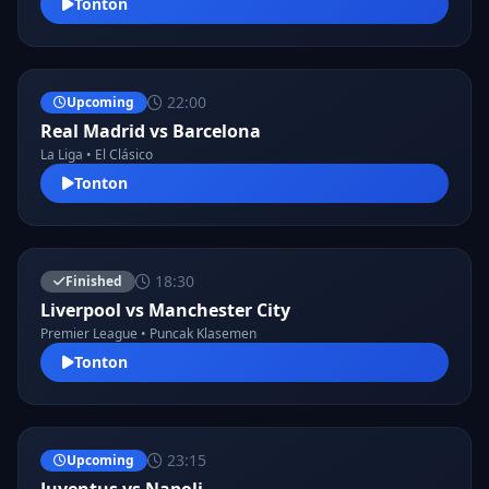
Tonton
22:00
Upcoming
Real Madrid vs Barcelona
La Liga • El Clásico
Tonton
18:30
Finished
Liverpool vs Manchester City
Premier League • Puncak Klasemen
Tonton
23:15
Upcoming