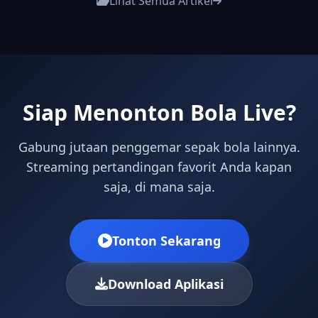
Lihat Semua Artikel
Siap Menonton Bola Live?
Gabung jutaan penggemar sepak bola lainnya.
Streaming pertandingan favorit Anda kapan
saja, di mana saja.
Tonton Sekarang
Download Aplikasi