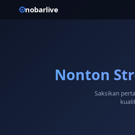
nobarlive
Nonton Str
Saksikan pert
kuali