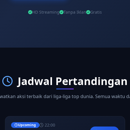
HD Streaming
Tanpa Iklan
Gratis
Jadwal Pertandingan
watkan aksi terbaik dari liga-liga top dunia. Semua waktu 
22:00
Upcoming