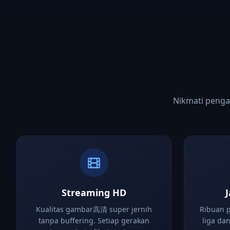
Nikmati penga
Streaming HD
Kualitas gambar高清 super jernih
Ribuan p
tanpa buffering. Setiap gerakan
liga da