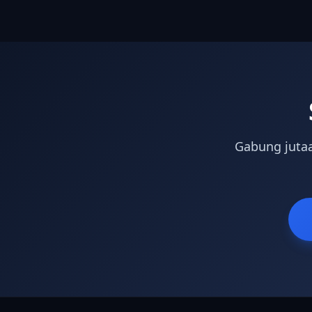
Gabung jutaa