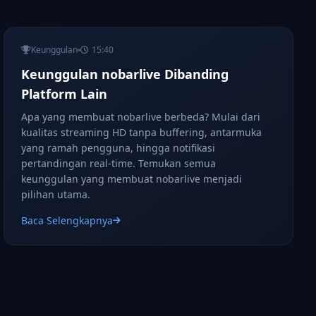
Keunggulan
15:40
Keunggulan nobarlive Dibanding
Platform Lain
Apa yang membuat nobarlive berbeda? Mulai dari
kualitas streaming HD tanpa buffering, antarmuka
yang ramah pengguna, hingga notifikasi
pertandingan real-time. Temukan semua
keunggulan yang membuat nobarlive menjadi
pilihan utama.
Baca Selengkapnya