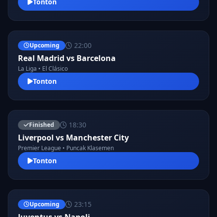
Tonton
22:00
Upcoming
Real Madrid vs Barcelona
La Liga • El Clásico
Tonton
18:30
Finished
Liverpool vs Manchester City
Premier League • Puncak Klasemen
Tonton
23:15
Upcoming