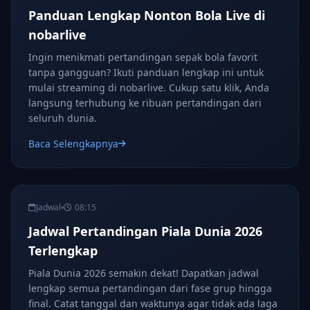
Panduan Lengkap Nonton Bola Live di
nobarlive
Ingin menikmati pertandingan sepak bola favorit
tanpa gangguan? Ikuti panduan lengkap ini untuk
mulai streaming di nobarlive. Cukup satu klik, Anda
langsung terhubung ke ribuan pertandingan dari
seluruh dunia.
Baca Selengkapnya
Jadwal
08:15
Jadwal Pertandingan Piala Dunia 2026
Terlengkap
Piala Dunia 2026 semakin dekat! Dapatkan jadwal
lengkap semua pertandingan dari fase grup hingga
final. Catat tanggal dan waktunya agar tidak ada laga