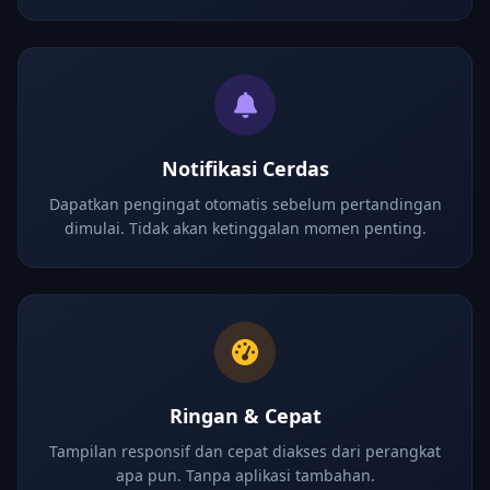
Notifikasi Cerdas
Dapatkan pengingat otomatis sebelum pertandingan
dimulai. Tidak akan ketinggalan momen penting.
Ringan & Cepat
Tampilan responsif dan cepat diakses dari perangkat
apa pun. Tanpa aplikasi tambahan.