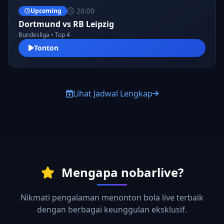
20:00
Upcoming
Dortmund vs RB Leipzig
Bundesliga • Top 4
Tonton
Lihat Jadwal Lengkap
Mengapa nobarlive?
Nikmati pengalaman menonton bola live terbaik
dengan berbagai keunggulan eksklusif.