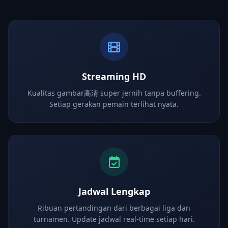
Streaming HD
Kualitas gambar高清 super jernih tanpa buffering.
Setiap gerakan pemain terlihat nyata.
Jadwal Lengkap
Ribuan pertandingan dari berbagai liga dan
turnamen. Update jadwal real-time setiap hari.