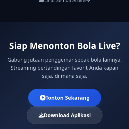
Lihat Semua Artikel
Siap Menonton Bola Live?
Gabung jutaan penggemar sepak bola lainnya.
Streaming pertandingan favorit Anda kapan
saja, di mana saja.
Tonton Sekarang
Download Aplikasi