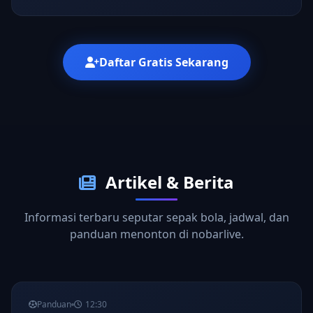
Daftar Gratis Sekarang
Artikel & Berita
Informasi terbaru seputar sepak bola, jadwal, dan
panduan menonton di nobarlive.
Panduan
12:30