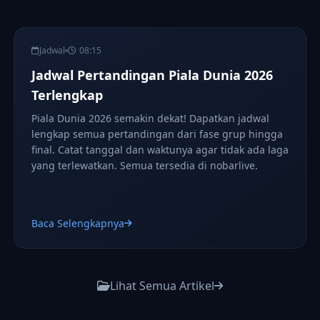
Jadwal
08:15
Jadwal Pertandingan Piala Dunia 2026
Terlengkap
Piala Dunia 2026 semakin dekat! Dapatkan jadwal
lengkap semua pertandingan dari fase grup hingga
final. Catat tanggal dan waktunya agar tidak ada laga
yang terlewatkan. Semua tersedia di nobarlive.
Baca Selengkapnya
Lihat Semua Artikel