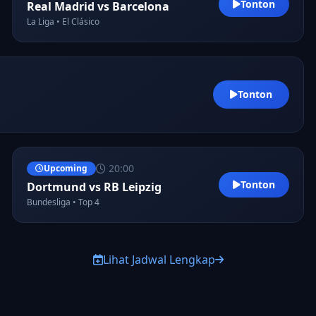
Tonton
Real Madrid vs Barcelona
La Liga • El Clásico
Tonton
20:00
Upcoming
Tonton
Dortmund vs RB Leipzig
Bundesliga • Top 4
Lihat Jadwal Lengkap