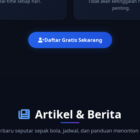
eal-time setiap hari.
Tidak akan ketinggalan
penting.
Daftar Gratis Sekarang
Artikel & Berita
erbaru seputar sepak bola, jadwal, dan panduan menonton d