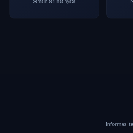
pemain terlihat nyata.
r
Informasi t