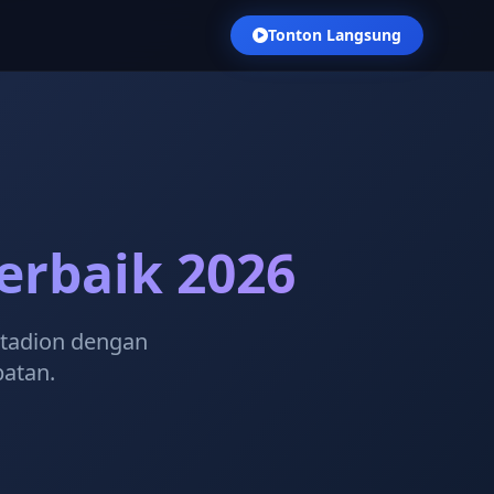
Tonton Langsung
erbaik 2026
stadion dengan
batan.