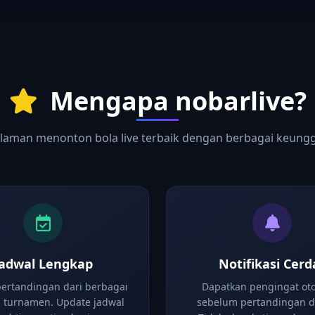
Mengapa nobarlive?
laman menonton bola live terbaik dengan berbagai keunggu
Jadwal Lengkap
Notifikasi Cerd
ertandingan dari berbagai
Dapatkan pengingat ot
n turnamen. Update jadwal
sebelum pertandingan d