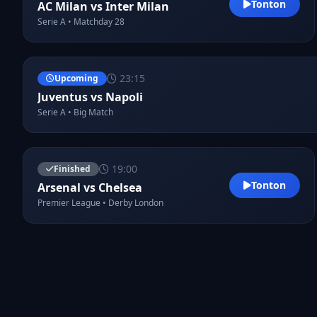
Tonton
AC Milan vs Inter Milan
Serie A • Matchday 28
23:15
Upcoming
Juventus vs Napoli
Serie A • Big Match
19:00
Finished
Tonton
Arsenal vs Chelsea
Premier League • Derby London