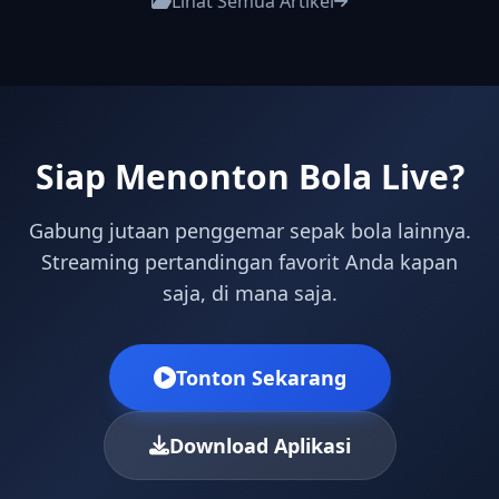
Lihat Semua Artikel
Siap Menonton Bola Live?
Gabung jutaan penggemar sepak bola lainnya.
Streaming pertandingan favorit Anda kapan
saja, di mana saja.
Tonton Sekarang
Download Aplikasi