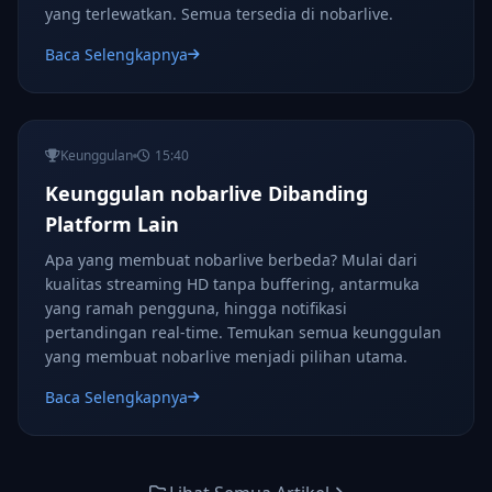
yang terlewatkan. Semua tersedia di nobarlive.
Baca Selengkapnya
Keunggulan
15:40
Keunggulan nobarlive Dibanding
Platform Lain
Apa yang membuat nobarlive berbeda? Mulai dari
kualitas streaming HD tanpa buffering, antarmuka
yang ramah pengguna, hingga notifikasi
pertandingan real-time. Temukan semua keunggulan
yang membuat nobarlive menjadi pilihan utama.
Baca Selengkapnya