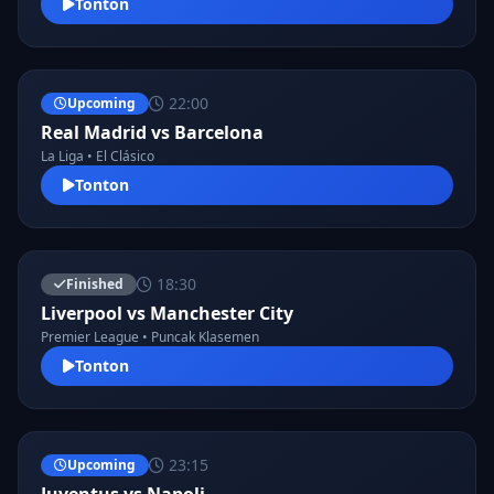
Tonton
22:00
Upcoming
Real Madrid vs Barcelona
La Liga • El Clásico
Tonton
18:30
Finished
Liverpool vs Manchester City
Premier League • Puncak Klasemen
Tonton
23:15
Upcoming