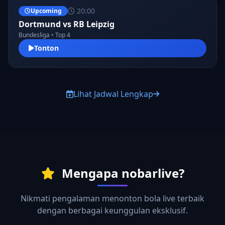
20:00
Upcoming
Dortmund vs RB Leipzig
Bundesliga • Top 4
Tonton
Lihat Jadwal Lengkap
Mengapa nobarlive?
Nikmati pengalaman menonton bola live terbaik
dengan berbagai keunggulan eksklusif.