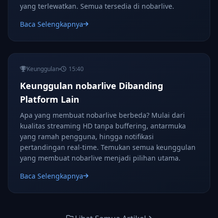
yang terlewatkan. Semua tersedia di nobarlive.
Baca Selengkapnya
Keunggulan
15:40
Keunggulan nobarlive Dibanding
Platform Lain
Apa yang membuat nobarlive berbeda? Mulai dari
kualitas streaming HD tanpa buffering, antarmuka
yang ramah pengguna, hingga notifikasi
pertandingan real-time. Temukan semua keunggulan
yang membuat nobarlive menjadi pilihan utama.
Baca Selengkapnya