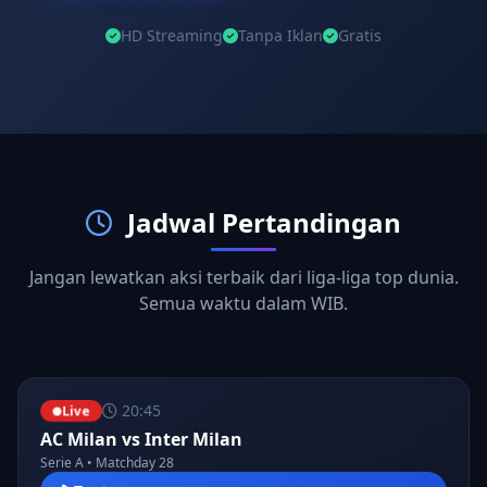
HD Streaming
Tanpa Iklan
Gratis
Jadwal Pertandingan
Jangan lewatkan aksi terbaik dari liga-liga top dunia.
Semua waktu dalam WIB.
20:45
Live
AC Milan vs Inter Milan
Serie A • Matchday 28