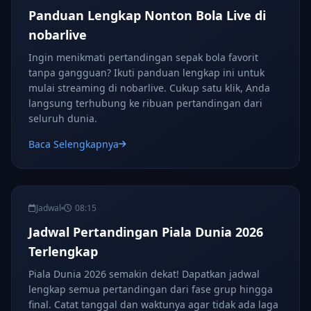
Panduan Lengkap Nonton Bola Live di
nobarlive
Ingin menikmati pertandingan sepak bola favorit
tanpa gangguan? Ikuti panduan lengkap ini untuk
mulai streaming di nobarlive. Cukup satu klik, Anda
langsung terhubung ke ribuan pertandingan dari
seluruh dunia.
Baca Selengkapnya
Jadwal
08:15
Jadwal Pertandingan Piala Dunia 2026
Terlengkap
Piala Dunia 2026 semakin dekat! Dapatkan jadwal
lengkap semua pertandingan dari fase grup hingga
final. Catat tanggal dan waktunya agar tidak ada laga