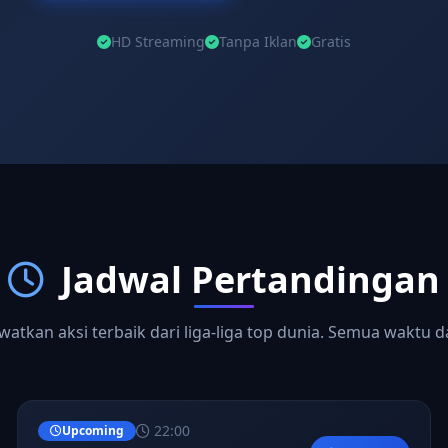
HD Streaming
Tanpa Iklan
Gratis
Jadwal Pertandingan
watkan aksi terbaik dari liga-liga top dunia. Semua waktu 
22:00
Upcoming