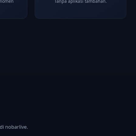
 momen
Tanpa aplikasi tambahan.
i nobarlive.