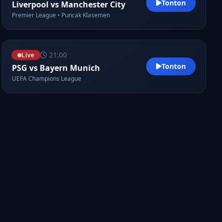
Tonton
Liverpool vs Manchester City
Premier League • Puncak Klasemen
21:00
Live
Tonton
PSG vs Bayern Munich
UEFA Champions League